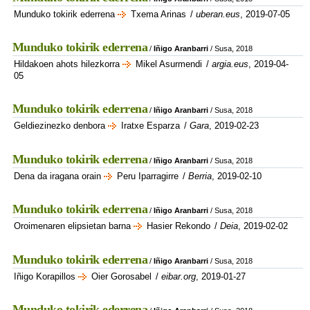
Munduko tokirik ederrena
Txema Arinas
/
uberan.eus
, 2019-07-05
Munduko tokirik ederrena
/
Iñigo Aranbarri
/ Susa, 2018
Hildakoen ahots hilezkorra
Mikel Asurmendi
/
argia.eus
, 2019-04-
05
Munduko tokirik ederrena
/
Iñigo Aranbarri
/ Susa, 2018
Geldiezinezko denbora
Iratxe Esparza
/
Gara
, 2019-02-23
Munduko tokirik ederrena
/
Iñigo Aranbarri
/ Susa, 2018
Dena da iragana orain
Peru Iparragirre
/
Berria
, 2019-02-10
Munduko tokirik ederrena
/
Iñigo Aranbarri
/ Susa, 2018
Oroimenaren elipsietan barna
Hasier Rekondo
/
Deia
, 2019-02-02
Munduko tokirik ederrena
/
Iñigo Aranbarri
/ Susa, 2018
Iñigo Korapillos
Oier Gorosabel
/
eibar.org
, 2019-01-27
Munduko tokirik ederrena