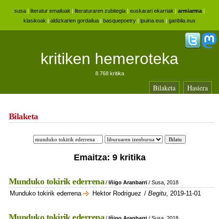
susa
|
literatur emailuak
|
literaturaren zubitegia
|
euskarari ekarriak
|
armiarma
|
klasikoak
|
aldizkarien gordailua
|
basquepoetry
|
ipuina.eus
|
ganbila.eus
kritiken hemeroteka
8.768 kritika
Bilaketa
Hasiera
Bilaketa
Emaitza: 9 kritika
Munduko tokirik ederrena
/
Iñigo Aranbarri
/ Susa, 2018
Munduko tokirik ederrena
Hektor Rodriguez
/
Begitu
, 2019-11-01
Munduko tokirik ederrena
/
Iñigo Aranbarri
/ Susa, 2018