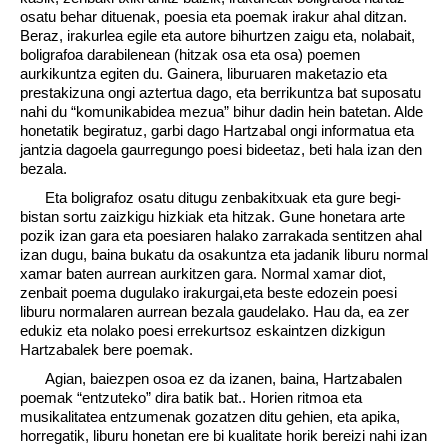
osatu behar dituenak, poesia eta poemak irakur ahal ditzan.
Beraz, irakurlea egile eta autore bihurtzen zaigu eta, nolabait,
boligrafoa darabilenean (hitzak osa eta osa) poemen
aurkikuntza egiten du. Gainera, liburuaren maketazio eta
prestakizuna ongi aztertua dago, eta berrikuntza bat suposatu
nahi du “komunikabidea mezua” bihur dadin hein batetan. Alde
honetatik begiratuz, garbi dago Hartzabal ongi informatua eta
jantzia dagoela gaurregungo poesi bideetaz, beti hala izan den
bezala.
Eta boligrafoz osatu ditugu zenbakitxuak eta gure begi-
bistan sortu zaizkigu hizkiak eta hitzak. Gune honetara arte
pozik izan gara eta poesiaren halako zarrakada sentitzen ahal
izan dugu, baina bukatu da osakuntza eta jadanik liburu normal
xamar baten aurrean aurkitzen gara. Normal xamar diot,
zenbait poema dugulako irakurgai,eta beste edozein poesi
liburu normalaren aurrean bezala gaudelako. Hau da, ea zer
edukiz eta nolako poesi errekurtsoz eskaintzen dizkigun
Hartzabalek bere poemak.
Agian, baiezpen osoa ez da izanen, baina, Hartzabalen
poemak “entzuteko” dira batik bat.. Horien ritmoa eta
musikalitatea entzumenak gozatzen ditu gehien, eta apika,
horregatik, liburu honetan ere bi kualitate horik bereizi nahi izan