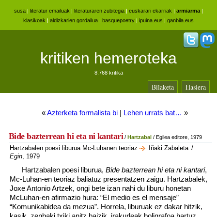
susa
|
literatur emailuak
|
literaturaren zubitegia
|
euskarari ekarriak
|
armiarma
|
klasikoak
|
aldizkarien gordailua
|
basquepoetry
|
ipuina.eus
|
ganbila.eus
kritiken hemeroteka
8.768 kritika
Bilaketa
Hasiera
«
Azterketa formalista bi
|
Lehen urrats bat…
»
Bide bazterrean hi eta ni kantari
/
Hartzabal
/ Egilea editore, 1979
Hartzabalen poesi liburua Mc-Luhanen teoriaz
Iñaki Zabaleta
/
Egin
, 1979
Hartzabalen poesi liburua,
Bide bazterrean hi eta ni kantari
,
Mc-Luhan-en teoriaz baliatuz presentatzen zaigu. Hartzabalek,
Joxe Antonio Artzek, ongi bete izan nahi du liburu honetan
McLuhan-en afirmazio hura: “El medio es el mensaje”
“Komunikabidea da mezua”. Horrela, liburuak ez dakar hitzik,
kasik, zenbaki txiki anitz baizik, irakurleak boligrafoa hartuz