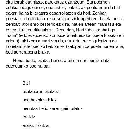
ditu letrak eta hitzak parekatuz ezartzean. Eta poemen
edukiari dagokionez, ene ustez, bakoitzak pentsamendu bat
dakar, baina bi eratara desarroilatzen du hori. Zenbait,
poesiaren irudi eta errekurtsoz jantzirik agertzen da, eta beste
zenbait, aforismo besterik ez dira, hauen artean mamitsu eta
eskas ikusten ditugularik. Dena den, Hartzabal zenbait gai
“lizun” (edo ez-poetiko kontsideratuak euskal poeta klasikoren
artean), ukitzera ausartzen da, eta lortu ere ongi lortzen du
horietan bide poetiko bat. Zinez txalogarri da poeta honen lana,
beti aurrerapena bilaka.
Hona, bada, bizitza-heriotza binomioari buruz idatzi
duenetariko poema bat:
Bizi
bizitzearen bizitzez
une bakoitza hilez
heriotza heriotzaren gain pilatuz
eraikiz
eraikiz bizitza.