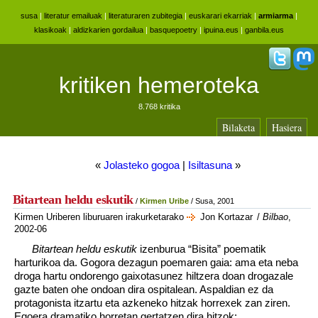
susa
|
literatur emailuak
|
literaturaren zubitegia
|
euskarari ekarriak
|
armiarma
|
klasikoak
|
aldizkarien gordailua
|
basquepoetry
|
ipuina.eus
|
ganbila.eus
kritiken hemeroteka
8.768 kritika
Bilaketa
Hasiera
«
Jolasteko gogoa
|
Isiltasuna
»
Bitartean heldu eskutik
/
Kirmen Uribe
/ Susa, 2001
Kirmen Uriberen liburuaren irakurketarako
Jon Kortazar
/
Bilbao
,
2002-06
Bitartean heldu eskutik
izenburua “Bisita” poematik
harturikoa da. Gogora dezagun poemaren gaia: ama eta neba
droga hartu ondorengo gaixotasunez hiltzera doan drogazale
gazte baten ohe ondoan dira ospitalean. Aspaldian ez da
protagonista itzartu eta azkeneko hitzak horrexek zan ziren.
Egoera dramatiko horretan gertatzen dira hitzok: