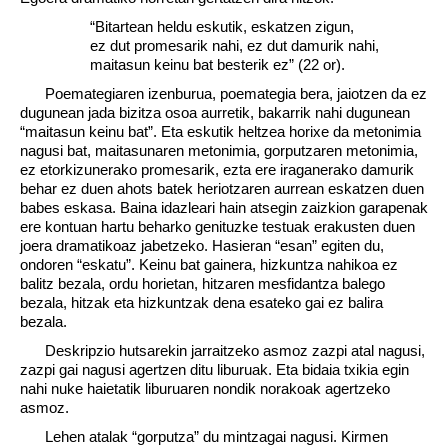
“Bitartean heldu eskutik, eskatzen zigun,
ez dut promesarik nahi, ez dut damurik nahi,
maitasun keinu bat besterik ez” (22 or).
Poemategiaren izenburua, poemategia bera, jaiotzen da ez
dugunean jada bizitza osoa aurretik, bakarrik nahi dugunean
“maitasun keinu bat”. Eta eskutik heltzea horixe da metonimia
nagusi bat, maitasunaren metonimia, gorputzaren metonimia,
ez etorkizunerako promesarik, ezta ere iraganerako damurik
behar ez duen ahots batek heriotzaren aurrean eskatzen duen
babes eskasa. Baina idazleari hain atsegin zaizkion garapenak
ere kontuan hartu beharko genituzke testuak erakusten duen
joera dramatikoaz jabetzeko. Hasieran “esan” egiten du,
ondoren “eskatu”. Keinu bat gainera, hizkuntza nahikoa ez
balitz bezala, ordu horietan, hitzaren mesfidantza balego
bezala, hitzak eta hizkuntzak dena esateko gai ez balira
bezala.
Deskripzio hutsarekin jarraitzeko asmoz zazpi atal nagusi,
zazpi gai nagusi agertzen ditu liburuak. Eta bidaia txikia egin
nahi nuke haietatik liburuaren nondik norakoak agertzeko
asmoz.
Lehen atalak “gorputza” du mintzagai nagusi. Kirmen