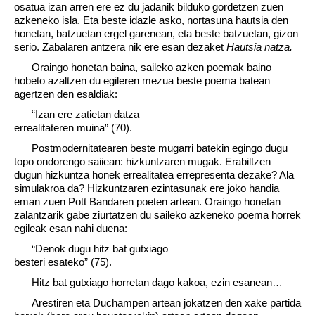
osatua izan arren ere ez du jadanik bilduko gordetzen zuen
azkeneko isla. Eta beste idazle asko, nortasuna hautsia den
honetan, batzuetan ergel garenean, eta beste batzuetan, gizon
serio. Zabalaren antzera nik ere esan dezaket
Hautsia natza.
Oraingo honetan baina, saileko azken poemak baino
hobeto azaltzen du egileren mezua beste poema batean
agertzen den esaldiak:
“Izan ere zatietan datza
errealitateren muina” (70).
Postmodernitatearen beste mugarri batekin egingo dugu
topo ondorengo saiiean: hizkuntzaren mugak. Erabiltzen
dugun hizkuntza honek errealitatea errepresenta dezake? Ala
simulakroa da? Hizkuntzaren ezintasunak ere joko handia
eman zuen Pott Bandaren poeten artean. Oraingo honetan
zalantzarik gabe ziurtatzen du saileko azkeneko poema horrek
egileak esan nahi duena:
“Denok dugu hitz bat gutxiago
besteri esateko” (75).
Hitz bat gutxiago horretan dago kakoa, ezin esanean…
Arestiren eta Duchampen artean jokatzen den xake partida