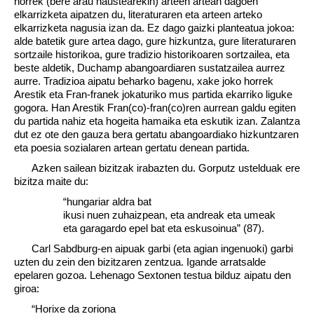
horrek (bere arau haustearekin) arteen artean dagoen
elkarrizketa aipatzen du, literaturaren eta arteen arteko
elkarrizketa nagusia izan da. Ez dago gaizki planteatua jokoa:
alde batetik gure artea dago, gure hizkuntza, gure literaturaren
sortzaile historikoa, gure tradizio historikoaren sortzailea, eta
beste aldetik, Duchamp abangoardiaren sustatzailea aurrez
aurre. Tradizioa aipatu beharko bagenu, xake joko horrek
Arestik eta Fran-franek jokaturiko mus partida ekarriko liguke
gogora. Han Arestik Fran(co)-fran(co)ren aurrean galdu egiten
du partida nahiz eta hogeita hamaika eta eskutik izan. Zalantza
dut ez ote den gauza bera gertatu abangoardiako hizkuntzaren
eta poesia sozialaren artean gertatu denean partida.
Azken sailean bizitzak irabazten du. Gorputz ustelduak ere
bizitza maite du:
“hungariar aldra bat
ikusi nuen zuhaizpean, eta andreak eta umeak
eta garagardo epel bat eta eskusoinua” (87).
Carl Sabdburg-en aipuak garbi (eta agian ingenuoki) garbi
uzten du zein den bizitzaren zentzua. Igande arratsalde
epelaren gozoa. Lehenago Sextonen testua bilduz aipatu den
giroa:
“Horixe da zoriona