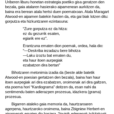
Uriberen liburu honetan estrategia poetiko gisa geratzen den
bezala, gaia atalaren hasierako aipamenean aurkitzen da,
baina era berean atala hertsi duen poematxoan. Atala Maragart
Atwood-en aipamen batekin hasten da, eta gai biak lotzen ditu:
gorputza eta hizkuntzaren ezintasuna:
“Zure gorputza ez da hitza:
ez du gezurrik esaten,
egiarik ere ez”.
Erantzuna ematen dion poemak, ordea, hala dio:
“—Deskriba iezadazu bere bihotza
—Laku izoztu bat ematen du,
eta haur itoen aurpegiak
ezabatzen dira bertan”
Bihotzaren metonimia izadia da (beste alde batetik
Atwood-en poesian gertatzen den bezala), baina han haur
itoen aurpegiak ari dira ezabatzen, oroimenak ari dira galtzen,
eta poema hori “Kardiograma” deitzen da, esan nahi da
sentimendu baten adierazpen prozesua, idazkera (grama)
prozesua.
Bigarren ataleko gaia memoria da, haurtzaroaren
agerpena, haurtzaroko oroimena, baina Zbigniew Herbert-en
aipamenak ematen dio hasiera. “Ipuinik ederrenak txikitakoak