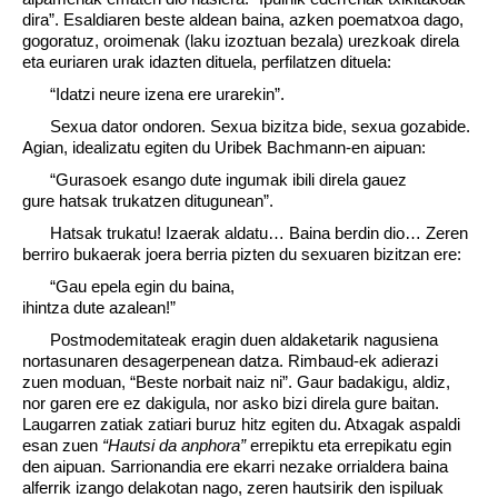
dira”. Esaldiaren beste aldean baina, azken poematxoa dago,
gogoratuz, oroimenak (laku izoztuan bezala) urezkoak direla
eta euriaren urak idazten dituela, perfilatzen dituela:
“Idatzi neure izena ere urarekin”.
Sexua dator ondoren. Sexua bizitza bide, sexua gozabide.
Agian, idealizatu egiten du Uribek Bachmann-en aipuan:
“Gurasoek esango dute ingumak ibili direla gauez
gure hatsak trukatzen ditugunean”.
Hatsak trukatu! Izaerak aldatu… Baina berdin dio… Zeren
berriro bukaerak joera berria pizten du sexuaren bizitzan ere:
“Gau epela egin du baina,
ihintza dute azalean!”
Postmodemitateak eragin duen aldaketarik nagusiena
nortasunaren desagerpenean datza. Rimbaud-ek adierazi
zuen moduan, “Beste norbait naiz ni”. Gaur badakigu, aldiz,
nor garen ere ez dakigula, nor asko bizi direla gure baitan.
Laugarren zatiak zatiari buruz hitz egiten du. Atxagak aspaldi
esan zuen
“Hautsi da anphora”
errepiktu eta errepikatu egin
den aipuan. Sarrionandia ere ekarri nezake orrialdera baina
alferrik izango delakotan nago, zeren hautsirik den ispiluak