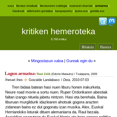
susa
|
literatur emailuak
|
literaturaren zubitegia
|
euskarari ekarriak
|
armiarma
|
klasikoak
|
aldizkarien gordailua
|
basquepoetry
|
ipuina.eus
|
ganbila.eus
kritiken hemeroteka
8.768 kritika
Bilaketa
Hasiera
«
Mingostasun xaloa
|
Gureak egin du
»
Lagun armatua
/
Raul Zelik
(Edorta Matauko)
/ Txalaparta, 2009
Ihesari ihes
Goizalde Landabaso
/
Deia
, 2010-07-03
Tren bidaia batean hasi nuen liburu honen irakurketa.
Neure road movie-a sortu nuen. Ruper Ordorikaren abestiak
faltan izango nituela jabetu nintzen. Hasi eta berehala. Baina
liburuan murgildurik idazlearen ahotsak gogora arazten
zidanean baino ez dut gogoratu izan musika. Alex, Euskal
Herriarekiko loturak dituen alemaniarra da. Raul bezala.
Aspaldian ezagutzen du Euskal Herria eta bere egoera politiko,