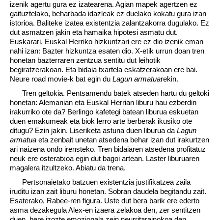
izenik agertu gura ez izatearena. Agian mapek agertzen ez
gaituztelako, beharbada idazleak ez duelako kokatu gura izan
istorioa. Baliteke izatea existentzia zalantzakorra dugulako. Ez
dut asmatzen jakin eta hamaika hipotesi asmatu dut.
Euskarari, Euskal Herriko hizkuntzari ere ez dio izenik eman
nahi izan: Bazter hizkuntza esaten dio. X-etik urrun doan tren
honetan bazterraren zentzua sentitu dut leihotik
begiratzerakoan. Eta bidaia txartela eskatzerakoan ere bai.
Neure road movie-k bat egin du
Lagun armatua
rekin.
Tren geltokia. Pentsamendu batek atseden hartu du geltoki
honetan: Alemanian eta Euskal Herrian liburu hau ezberdin
irakurriko ote da? Berlingo kafetegi batean liburua eskuetan
duen emakumeak eta biok lerro arte berberak ikusiko ote
ditugu? Ezin jakin. Liseriketa astuna duen liburua da
Lagun
armatua
eta zenbait unetan atsedena behar izan dut irakurtzen
ari naizena ondo irensteko. Tren bidaiaren atsedena profitatuz
neuk ere osteratxoa egin dut bagoi artean. Laster liburuaren
magalera itzultzeko. Abiatu da trena.
Pertsonaietako batzuen existentzia justifikatzea zaila
iruditu izan zait liburu honetan. Sobran daudela begitandu zait.
Esaterako, Rabee-ren figura. Uste dut bera barik ere ederto
asma dezakegula Alex-en izaera zelakoa den, zer sentitzen
duen, bere izozte emozionala zein neurritarainokoa den.