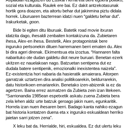
sozial eta kulturala. Raulek ere bai. Ez dakit antzekotasunak
hortik gora doazen, eta aitortu behar dut jakinmina piztu didala
horrek. Liburuaren bazterrean idatzi nuen “galdetu behar dut”.
Irakurketak,
goon
.
Bide bi egiten ditu liburuak. Batetik road movie itxuran
idatzita dago, ihesaldi zenbaiten kontakizuna da. Zubietaren
ihesa, Alex-en ihesa. Bestetik, Alex protagonistak bere
inguruko pertsonekin dituen harremanen berri ematen du. Alex
bi dira ageri direnak. Ekimentsua eta izoztua. “Hannaren falta
nabarituko ote dudan galdetu diot neure buruari. Benetan ezerk
ukitzen ez nauelakoan nago. Batzuetan sentipena dut ez
dudala batere sentipenik, emozionalki inexistentea naizela”.
Ez-existentzia hori nabaria da hasieratik amaierara. Aitorpen
garratzak uztartzen dira analisi politikoarekin, beldurrarekin,
datu historikoen emariarekin. Benetako izen-abizenik ia ez da
agertzen. Baina errez asmatzen da Zubieta zein izan litekeen.
“Sarrionandia 1985ean espetxetik askatu zuena Zubieta bera
zela lehen aldiz urte batzuk geroago jakin nuen, egunkaritik.
Horrela izan nuen ihesaren berri. Badago kanta nahiko ezagun
bat historia kontatzen duena eta x inguruko eskualdean herriko
jaietan sarri jotzen zena”.
X leku bat da. Herrialde, hiri, eskualdea. Ez dut ulertu leku