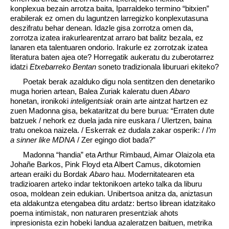
konplexua bezain arrotza baita, Iparraldeko termino “bitxien”
erabilerak ez omen du laguntzen larregizko konplexutasuna
deszifratu behar denean. Idazle gisa zorrotza omen da,
zorrotza izatea irakurlearentzat arraro bat balitz bezala, ez
lanaren eta talentuaren ondorio. Irakurle ez zorrotzak izatea
literatura baten ajea ote? Horregatik aukeratu du zuberotarrez
idatzi
Etxebarreko Bentan
soneto tradizionala liburuari ekiteko?
Poetak berak azalduko digu nola sentitzen den denetariko
muga horien artean, Balea Zuriak kaleratu duen
Abaro
honetan, ironikoki
inteligentsiak
orain arte aintzat hartzen ez
zuen Madonna gisa, bekataritzat du bere burua: “Erraten dute
batzuek / nehork ez duela jada nire euskara / Ulertzen, baina
tratu onekoa naizela. / Eskerrak ez dudala zakar osperik: /
I’m
a sinner like MDNA
/ Zer egingo diot bada?”
Madonna “handia” eta Arthur Rimbaud, Aimar Olaizola eta
Johañe Barkos, Pink Floyd eta Albert Camus, dikotomien
artean eraiki du Bordak
Abaro
hau. Modernitatearen eta
tradizioaren arteko indar tektonikoen arteko talka da liburu
osoa, moldean zein edukian. Unibertsoa anitza da, aniztasun
eta aldakuntza etengabea ditu ardatz: bertso librean idatzitako
poema intimistak, non naturaren presentziak ahots
inpresionista ezin hobeki landua azaleratzen baituen, metrika