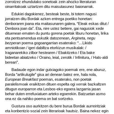
zorrotzez ehundutako sonetoak zein ahozko literaturan
oinarritakoak uztartzen ditu maisutasunez baionarrak.
Edukiei dagokienez, besteak beste, bi totem nagusi
jorratzen ditu Bordak azken entrega poetiko honetan:
denboraren joana eta maitasunaren galera. “Eleak eskas ditut /
Denbora joan da”. Eta, nire ustez betiere, gai nagusiok xede
dituenean ematen du puntu gorena poetak liburu honetan, lirika
eta pentsamendua eskutik datozenean,
Argineta, negu
bezperan
poema gogoangarrian esaterako: “…Likido
amniotikoan / igeri dabiltza etorkizun musikalak: /
Iraganarekiko zilbor hestearen / Ebakitzeko / Eta bake
bideetan abiatzeko / Oraino, leial, zerotik / Infinitura, / Hats-aldi
berean”.
Badaude egon indar gutxiagoko poemak ere, ene aburuz,
Borda “artikulugile” gisa ari denean batez ere, hala nola,
European Breakfast
poeman, esaterako, non poetak
paralelismoak eraikitzen dituen espelta ogi xerrak bazkaltzen
ditugun europarron eta Lesbos-eko egoera lazgarria jasan
behar duten errefuxiatuen arteko egoerekin. Batzuetan asmo
ona ez da nahiko poema on bat sortzeko.
Gustura oso aurkitzen du bere burua Bordak aurreiritziak
eta konbentzio sozial zein literarioak hautsiz. Baina nekez egin