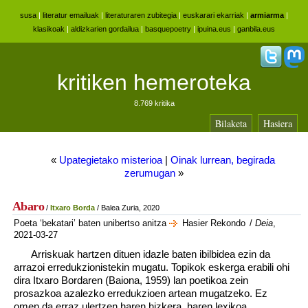
susa
|
literatur emailuak
|
literaturaren zubitegia
|
euskarari ekarriak
|
armiarma
|
klasikoak
|
aldizkarien gordailua
|
basquepoetry
|
ipuina.eus
|
ganbila.eus
kritiken hemeroteka
8.769 kritika
Bilaketa
Hasiera
«
Upategietako misterioa
|
Oinak lurrean, begirada
zerumugan
»
Abaro
/
Itxaro Borda
/ Balea Zuria, 2020
Poeta ‘bekatari’ baten unibertso anitza
Hasier Rekondo
/
Deia
,
2021-03-27
Arriskuak hartzen dituen idazle baten ibilbidea ezin da
arrazoi erredukzionistekin mugatu. Topikok eskerga erabili ohi
dira Itxaro Bordaren (Baiona, 1959) lan poetikoa zein
prosazkoa azalezko erredukzioen artean mugatzeko. Ez
omen da erraz ulertzen haren hizkera, haren lexikoa