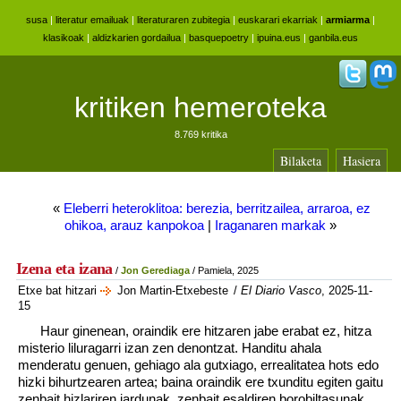
susa
|
literatur emailuak
|
literaturaren zubitegia
|
euskarari ekarriak
|
armiarma
|
klasikoak
|
aldizkarien gordailua
|
basquepoetry
|
ipuina.eus
|
ganbila.eus
kritiken hemeroteka
8.769 kritika
Bilaketa
Hasiera
«
Eleberri heteroklitoa: berezia, berritzailea, arraroa, ez
ohikoa, arauz kanpokoa
|
Iraganaren markak
»
Izena eta izana
/
Jon Gerediaga
/ Pamiela, 2025
Etxe bat hitzari
Jon Martin-Etxebeste
/
El Diario Vasco
, 2025-11-
15
Haur ginenean, oraindik ere hitzaren jabe erabat ez, hitza
misterio liluragarri izan zen denontzat. Handitu ahala
menderatu genuen, gehiago ala gutxiago, errealitatea hots edo
hizki bihurtzearen artea; baina oraindik ere txunditu egiten gaitu
zenbait hizlariren jardunak, zenbait esaldiren borobiltasunak.