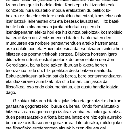
Izena duen guztia badela diote. Kontzeptu bat izendatzeak
kontzeptu hura ikusteko modua eraldatzen du betiko: lo-
belarra ez da edozein lore euskaldun batentzat, konstelazioak
izar batzuk lehenesten ditu eta besteak lausotzen. Hitz batek
beste baten aldamenean jarrita biderkatu egiten da
izendapenaren efektu hori eta hizkuntza bakoitzak kosmobisio
bat eraikitzen du. Zentzumenen bitartez hautematen den
munduaren eta norbere pentsamenduen arteko harremanaz
asko dakite poetek. Haien obsesioa da esentziaren sintesi hori
bilatzea eta poema trinkoak sortzea. Bilaketa horretan igaro
ditu azken urteak euskal poetarik dotoreenetakoa den Jon
Gerediagak, baina bere azken liburuan bilaketa horren
teorizazioa bildu du: hitz poetikoa deskribatzen saiatu da.
Esku-zabaltasun ariketa bat da berea, bere pentsamenduaren
eta idazkeraren zumitzak utzi ditu bistan. Lan jasoa da,
filosofikoa, oso ondo dokumentatua, eta gustu handiz idatzia
dago.
Gizakiak hitzaren bitartez jolasteko eta gozatzeko daukan
gaitasuna gogoratzeko liburua da berea. Ondo formulatutako
hitzen atzean dagoena egia izateak zenbaterainoko garrantzia
duen pentsarazteko ariketa bat eta batez ere hitz egin aurreko
beharrezko isiltasunaren gorazarrea. Literaturako, mitologiako
eta filosofiako erreferenteen aipuak biltzen ditu eta gai