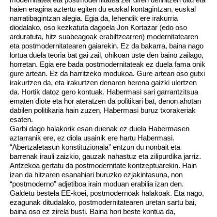
haien eragina aztertu egiten du euskal kontagintzan, euskal
narratibagintzan alegia. Egia da, lehendik ere irakurria
diodalako, oso kezkatuta dagoela Jon Kortazar (edo oso
arduratuta, hitz suabeagoak erabiltzearren) modernitatearen
eta postmodernitatearen gaiarekin. Ez da bakarra, baina nago
lortua duela teoria bat gai zail, ohikoan uste den baino zailago,
horretan. Egia ere bada postmodernitateak ez duela fama onik
gure artean. Ez da harritzeko modukoa. Gure artean oso gutxi
irakurtzen da, eta irakurtzen denaren herena gaizki ulertzen
da. Hortik datoz gero kontuak. Habermasi sari garrantzitsua
ematen diote eta hor ateratzen da politikari bat, denon ahotan
dabilen politikaria hain zuzen, Habermasi buruz txorakeriak
esaten.
Garbi dago halakorik esan duenak ez duela Habermasen
aztarranik ere, ez diola usainik ere hartu Habermasi.
“Abertzaletasun konstituzionala” entzun du nonbait eta
barrenak irauli zaizkio, gauzak nahastuz eta zilipurdika jarriz.
Antzekoa gertatu da postmodernitate kontzeptuarekin. Hain
izan da hitzaren esanahiari buruzko ezjakintasuna, non
“postmoderno” adjetiboa irain moduan erabilia izan den.
Galdetu bestela EE-koei, postmodernoak halakoak. Eta nago,
ezagunak ditudalako, postmodernitatearen uretan sartu bai,
baina oso ez zirela busti. Baina hori beste kontua da,