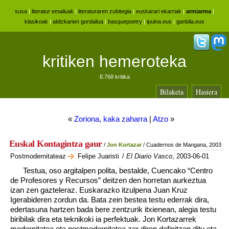
susa
|
literatur emailuak
|
literaturaren zubitegia
|
euskarari ekarriak
|
armiarma
|
klasikoak
|
aldizkarien gordailua
|
basquepoetry
|
ipuina.eus
|
ganbila.eus
kritiken hemeroteka
8.768 kritika
Bilaketa
Hasiera
«
Zoriona, kaka zaharra
|
Atzo
»
Euskal Kontagintza gaur
/
Jon Kortazar
/ Cuadernos de Mangana, 2003
Postmodernitateaz
Felipe Juaristi
/
El Diario Vasco
, 2003-06-01
Testua, oso argitalpen polita, bestalde, Cuencako “Centro
de Profesores y Recursos” deitzen den horretan aurkeztua
izan zen gazteleraz. Euskarazko itzulpena Juan Kruz
Igerabideren zordun da. Bata zein bestea testu ederrak dira,
edertasuna hartzen bada bere zentzurik itxienean, alegia testu
biribilak dira eta teknikoki ia perfektuak. Jon Kortazarrek
modernitatea eta postmodernitatea zer diren definitzen ditu eta