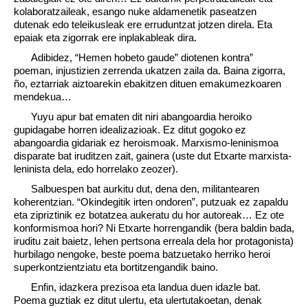
kolaboratzaileak, esango nuke aldamenetik paseatzen
dutenak edo teleikusleak ere erruduntzat jotzen direla. Eta
epaiak eta zigorrak ere inplakableak dira.
Adibidez, “Hemen hobeto gaude” diotenen kontra”
poeman, injustizien zerrenda ukatzen zaila da. Baina zigorra,
ño, eztarriak aiztoarekin ebakitzen dituen emakumezkoaren
mendekua…
Yuyu apur bat ematen dit niri abangoardia heroiko
gupidagabe horren idealizazioak. Ez ditut gogoko ez
abangoardia gidariak ez heroismoak. Marxismo-leninismoa
disparate bat iruditzen zait, gainera (uste dut Etxarte marxista-
leninista dela, edo horrelako zeozer).
Salbuespen bat aurkitu dut, dena den, militantearen
koherentzian. “Okindegitik irten ondoren”, putzuak ez zapaldu
eta zipriztinik ez botatzea aukeratu du hor autoreak… Ez ote
konformismoa hori? Ni Etxarte horrengandik (bera baldin bada,
iruditu zait baietz, lehen pertsona erreala dela hor protagonista)
hurbilago nengoke, beste poema batzuetako herriko heroi
superkontzientziatu eta bortitzengandik baino.
Enfin, idazkera prezisoa eta landua duen idazle bat.
Poema guztiak ez ditut ulertu, eta ulertutakoetan, denak