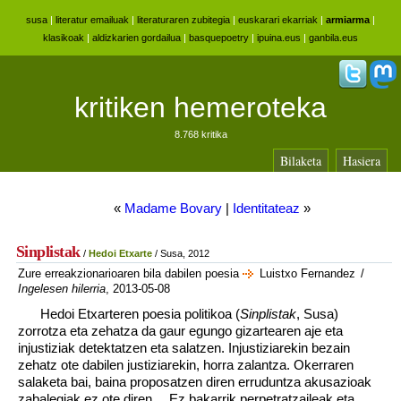
susa
|
literatur emailuak
|
literaturaren zubitegia
|
euskarari ekarriak
|
armiarma
|
klasikoak
|
aldizkarien gordailua
|
basquepoetry
|
ipuina.eus
|
ganbila.eus
kritiken hemeroteka
8.768 kritika
Bilaketa
Hasiera
«
Madame Bovary
|
Identitateaz
»
Sinplistak
/
Hedoi Etxarte
/ Susa, 2012
Zure erreakzionarioaren bila dabilen poesia
Luistxo Fernandez
/
Ingelesen hilerria
, 2013-05-08
Hedoi Etxarteren poesia politikoa (
Sinplistak
, Susa)
zorrotza eta zehatza da gaur egungo gizartearen aje eta
injustiziak detektatzen eta salatzen. Injustiziarekin bezain
zehatz ote dabilen justiziarekin, horra zalantza. Okerraren
salaketa bai, baina proposatzen diren erruduntza akusazioak
zabalegiak ez ote diren… Ez bakarrik perpetratzaileak eta