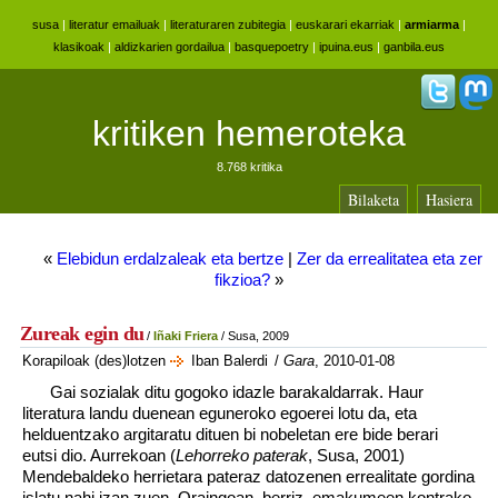
susa
|
literatur emailuak
|
literaturaren zubitegia
|
euskarari ekarriak
|
armiarma
|
klasikoak
|
aldizkarien gordailua
|
basquepoetry
|
ipuina.eus
|
ganbila.eus
kritiken hemeroteka
8.768 kritika
Bilaketa
Hasiera
«
Elebidun erdalzaleak eta bertze
|
Zer da errealitatea eta zer
fikzioa?
»
Zureak egin du
/
Iñaki Friera
/ Susa, 2009
Korapiloak (des)lotzen
Iban Balerdi
/
Gara
, 2010-01-08
Gai sozialak ditu gogoko idazle barakaldarrak. Haur
literatura landu duenean eguneroko egoerei lotu da, eta
helduentzako argitaratu dituen bi nobeletan ere bide berari
eutsi dio. Aurrekoan (
Lehorreko paterak
, Susa, 2001)
Mendebaldeko herrietara pateraz datozenen errealitate gordina
islatu nahi izan zuen. Oraingoan, berriz, emakumeen kontrako