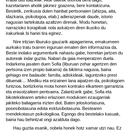
kazetariaren ahotik jakinez goazena, bere kontakizuna.
Bestetik, zerikusia duten hainbat pertsonaien (ahizpa, aita,
idazkaria, psikologoa, etab.) adierazpenak daude, istorio
nagusian tartekatuta azaltzen direnak. Modu honetan,
narrazioko korapiloak nola askatzen diren ikusiko du
irakurleak bi hariei tira eginez.
Nire iritzian liburuko gauzarik aipagarriena, emakumeen
aurkako tratu txarren inguruan ematen den informazioa da.
Beste inolako argumenturik nahastu gabe, horretan jartzen du
autoreak indar guztia. Nabari da gaia menperatzen duela.
Indarkeria jasaten duen Sofia (liburuan zehar agertzen den
pertsona izen propio bakarra) da biktima nagusia, baina
gehiago ere badaude: familia, adiskideak, laguntzeko prest
dituenak… Mediku eta erizainen lana aipatzen da, psikologoen
funtzioa, bortizkeria mota honen kontrako elkarteen garrantzia
eta erasotzaileen pentsaera. Zalantzarik gabe, Sofia eta
bikotekidearen arteko erlazioen modukoen ezaugarriak
jakiteko baliagarria irizten diot. Baten jeloskortasuna,
posesibotasuna edota esklusibotasuna. Bestearen
mendekotasun psikologikoa. Egongo dira bestelako kasuak,
baina hau behintzat ongi azalduta dago.
Hau guztia esanik, nobela honek hotz xamar utzi nau. Ez