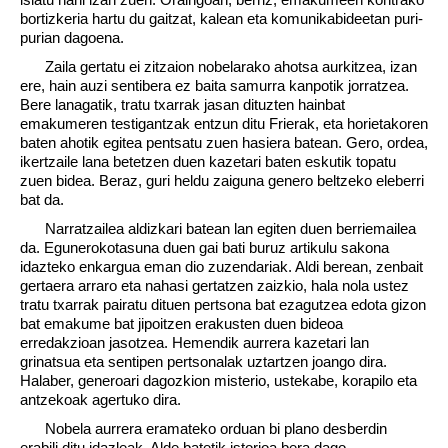
bortizkeria hartu du gaitzat, kalean eta komunikabideetan puri-
purian dagoena.
Zaila gertatu ei zitzaion nobelarako ahotsa aurkitzea, izan
ere, hain auzi sentibera ez baita samurra kanpotik jorratzea.
Bere lanagatik, tratu txarrak jasan dituzten hainbat
emakumeren testigantzak entzun ditu Frierak, eta horietakoren
baten ahotik egitea pentsatu zuen hasiera batean. Gero, ordea,
ikertzaile lana betetzen duen kazetari baten eskutik topatu
zuen bidea. Beraz, guri heldu zaiguna genero beltzeko eleberri
bat da.
Narratzailea aldizkari batean lan egiten duen berriemailea
da. Egunerokotasuna duen gai bati buruz artikulu sakona
idazteko enkargua eman dio zuzendariak. Aldi berean, zenbait
gertaera arraro eta nahasi gertatzen zaizkio, hala nola ustez
tratu txarrak pairatu dituen pertsona bat ezagutzea edota gizon
bat emakume bat jipoitzen erakusten duen bideoa
erredakzioan jasotzea. Hemendik aurrera kazetari lan
grinatsua eta sentipen pertsonalak uztartzen joango dira.
Halaber, generoari dagozkion misterio, ustekabe, korapilo eta
antzekoak agertuko dira.
Nobela aurrera eramateko orduan bi plano desberdin
erabili ditu idazleak. Alde batetik istorioa bera dago,