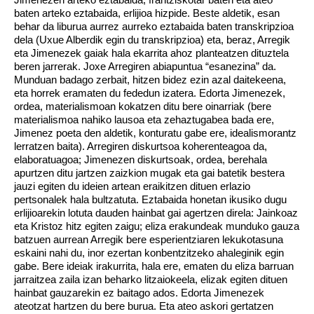
baten arteko eztabaida, erlijioa hizpide. Beste aldetik, esan
behar da liburua aurrez aurreko eztabaida baten transkripzioa
dela (Uxue Alberdik egin du transkripzioa) eta, beraz, Arregik
eta Jimenezek gaiak hala ekarrita ahoz planteatzen dituztela
beren jarrerak. Joxe Arregiren abiapuntua “esanezina” da.
Munduan badago zerbait, hitzen bidez ezin azal daitekeena,
eta horrek eramaten du fededun izatera. Edorta Jimenezek,
ordea, materialismoan kokatzen ditu bere oinarriak (bere
materialismoa nahiko lausoa eta zehaztugabea bada ere,
Jimenez poeta den aldetik, konturatu gabe ere, idealismorantz
lerratzen baita). Arregiren diskurtsoa koherenteagoa da,
elaboratuagoa; Jimenezen diskurtsoak, ordea, berehala
apurtzen ditu jartzen zaizkion mugak eta gai batetik bestera
jauzi egiten du ideien artean eraikitzen dituen erlazio
pertsonalek hala bultzatuta. Eztabaida honetan ikusiko dugu
erlijioarekin lotuta dauden hainbat gai agertzen direla: Jainkoaz
eta Kristoz hitz egiten zaigu; eliza erakundeak munduko gauza
batzuen aurrean Arregik bere esperientziaren lekukotasuna
eskaini nahi du, inor ezertan konbentzitzeko ahaleginik egin
gabe. Bere ideiak irakurrita, hala ere, ematen du eliza barruan
jarraitzea zaila izan beharko litzaiokeela, elizak egiten dituen
hainbat gauzarekin ez baitago ados. Edorta Jimenezek
ateotzat hartzen du bere burua. Eta ateo askori gertatzen