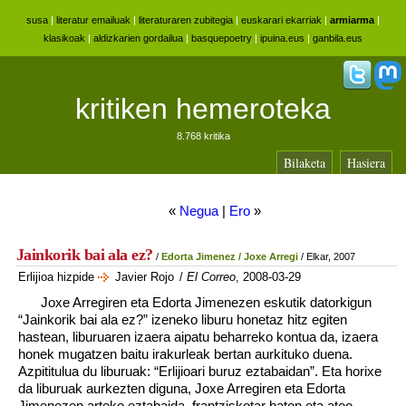
susa
|
literatur emailuak
|
literaturaren zubitegia
|
euskarari ekarriak
|
armiarma
|
klasikoak
|
aldizkarien gordailua
|
basquepoetry
|
ipuina.eus
|
ganbila.eus
kritiken hemeroteka
8.768 kritika
Bilaketa
Hasiera
«
Negua
|
Ero
»
Jainkorik bai ala ez?
/
Edorta Jimenez / Joxe Arregi
/ Elkar, 2007
Erlijioa hizpide
Javier Rojo
/
El Correo
, 2008-03-29
Joxe Arregiren eta Edorta Jimenezen eskutik datorkigun
“Jainkorik bai ala ez?” izeneko liburu honetaz hitz egiten
hastean, liburuaren izaera aipatu beharreko kontua da, izaera
honek mugatzen baitu irakurleak bertan aurkituko duena.
Azpititulua du liburuak: “Erlijioari buruz eztabaidan”. Eta horixe
da liburuak aurkezten diguna, Joxe Arregiren eta Edorta
Jimenezen arteko eztabaida, frantziskotar baten eta ateo