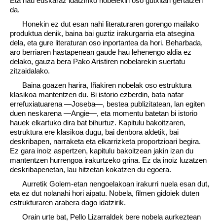
Eta hau euskaraz idatziriko nobelekin oso gutxitan gertatzen
da.
Honekin ez dut esan nahi literaturaren gorengo mailako
produktua denik, baina bai guztiz irakurgarria eta atsegina
dela, eta gure literaturan oso inportantea da hori. Beharbada,
aro berriaren hastapenean gaude hau lehenengo aldia ez
delako, gauza bera Pako Aristiren nobelarekin suertatu
zitzaidalako.
Baina goazen harira, Iñakiren nobelak oso estruktura
klasikoa mantentzen du. Bi istorio ezberdin, bata nafar
errefuxiatuarena —Joseba—, bestea publizitatean, lan egiten
duen neskarena —Angie—, eta momentu batetan bi istorio
hauek elkartuko dira bat bihurtuz. Kapitulu bakoitzaren,
estruktura ere klasikoa dugu, bai denbora aldetik, bai
deskribapen, narraketa eta elkarrizketa proportzioari begira.
Ez gara inoiz aspertzen, kapitulu bakoitzean jakin izan du
mantentzen hurrengoa irakurtzeko grina. Ez da inoiz luzatzen
deskribapenetan, lau hitzetan kokatzen du egoera.
Aurretik Golem-etan nengoelakoan irakurri nuela esan dut,
eta ez dut nolanahi hori aipatu. Nobela, filmen gidoiek duten
estrukturaren arabera dago idatzirik.
Orain urte bat, Pello Lizarraldek bere nobela aurkeztean