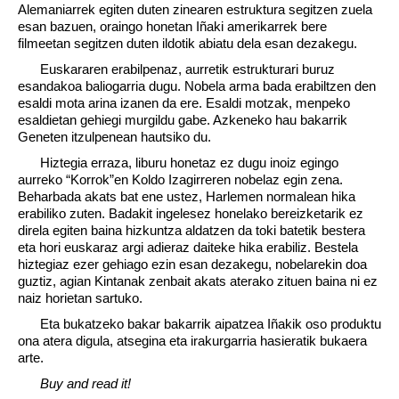
Alemaniarrek egiten duten zinearen estruktura segitzen zuela
esan bazuen, oraingo honetan Iñaki amerikarrek bere
filmeetan segitzen duten ildotik abiatu dela esan dezakegu.
Euskararen erabilpenaz, aurretik estrukturari buruz
esandakoa baliogarria dugu. Nobela arma bada erabiltzen den
esaldi mota arina izanen da ere. Esaldi motzak, menpeko
esaldietan gehiegi murgildu gabe. Azkeneko hau bakarrik
Geneten itzulpenean hautsiko du.
Hiztegia erraza, liburu honetaz ez dugu inoiz egingo
aurreko “Korrok”en Koldo Izagirreren nobelaz egin zena.
Beharbada akats bat ene ustez, Harlemen normalean hika
erabiliko zuten. Badakit ingelesez honelako bereizketarik ez
direla egiten baina hizkuntza aldatzen da toki batetik bestera
eta hori euskaraz argi adieraz daiteke hika erabiliz. Bestela
hiztegiaz ezer gehiago ezin esan dezakegu, nobelarekin doa
guztiz, agian Kintanak zenbait akats aterako zituen baina ni ez
naiz horietan sartuko.
Eta bukatzeko bakar bakarrik aipatzea Iñakik oso produktu
ona atera digula, atsegina eta irakurgarria hasieratik bukaera
arte.
Buy and read it!