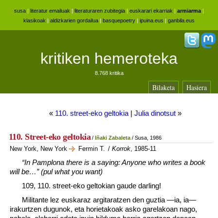
susa
|
literatur emailuak
|
literaturaren zubitegia
|
euskarari ekarriak
|
armiarma
|
klasikoak
|
aldizkarien gordailua
|
basquepoetry
|
ipuina.eus
|
ganbila.eus
kritiken hemeroteka
8.768 kritika
Bilaketa
Hasiera
«
110. street-eko geltokia
|
Julia dinotsut
»
110. Street-eko geltokia
/
Iñaki Zabaleta
/ Susa, 1986
New York, New York
Fermin T.
/
Korrok
, 1985-11
“In Pamplona there is a saying: Anyone who writes a book
will be…” (pul what you want)
109, 110. street-eko geltokian gaude darling!
Militante lez euskaraz argitaratzen den guztia —ia, ia—
irakurtzen dugunok, eta horietakoak asko garelakoan nago,