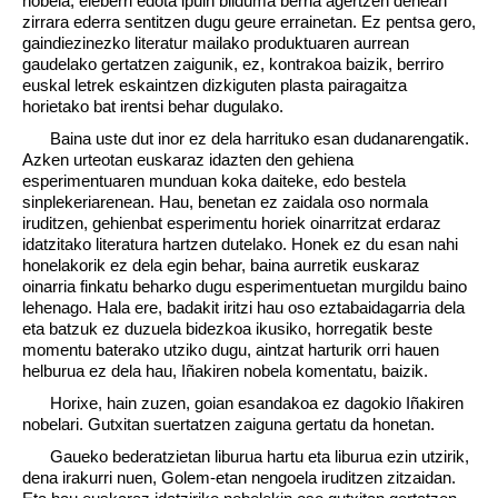
nobela, eleberri edota ipuin bilduma berria agertzen denean
zirrara ederra sentitzen dugu geure errainetan. Ez pentsa gero,
gaindiezinezko literatur mailako produktuaren aurrean
gaudelako gertatzen zaigunik, ez, kontrakoa baizik, berriro
euskal letrek eskaintzen dizkiguten plasta pairagaitza
horietako bat irentsi behar dugulako.
Baina uste dut inor ez dela harrituko esan dudanarengatik.
Azken urteotan euskaraz idazten den gehiena
esperimentuaren munduan koka daiteke, edo bestela
sinplekeriarenean. Hau, benetan ez zaidala oso normala
iruditzen, gehienbat esperimentu horiek oinarritzat erdaraz
idatzitako literatura hartzen dutelako. Honek ez du esan nahi
honelakorik ez dela egin behar, baina aurretik euskaraz
oinarria finkatu beharko dugu esperimentuetan murgildu baino
lehenago. Hala ere, badakit iritzi hau oso eztabaidagarria dela
eta batzuk ez duzuela bidezkoa ikusiko, horregatik beste
momentu baterako utziko dugu, aintzat harturik orri hauen
helburua ez dela hau, Iñakiren nobela komentatu, baizik.
Horixe, hain zuzen, goian esandakoa ez dagokio Iñakiren
nobelari. Gutxitan suertatzen zaiguna gertatu da honetan.
Gaueko bederatzietan liburua hartu eta liburua ezin utzirik,
dena irakurri nuen, Golem-etan nengoela iruditzen zitzaidan.