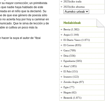
2025(e)ko iraila
 su mayor corrección; un primitivista
2025(e)ko abuztua
os que nadie haya hablado de este
emiada en el niño que la declamó. Su
che de que ese género de poesía sólo
no no acierta hoy por hoy a caminar en
Hedabideak
municado. Que le sirva de lección y de
le si cultiva un poco más la
Berria
(1.382)
Argia
(1.144)
acer la suya el autor de “Itzai
El Diario Vasco
(1.071)
El Correo
(835)
Gara
(709)
Deia
(556)
Egunkaria
(505)
Aizu!
(185)
El País
(151)
Irunero
(122)
Zeruko Argia
(97)
Egin
(77)
Hegats
(62)
Besterik
(1.871)