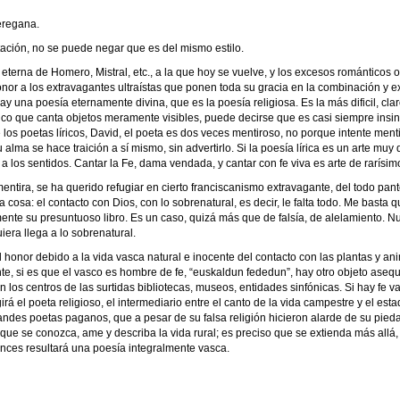
eregana.
tación, no se puede negar que es del mismo estilo.
erna de Homero, Mistral, etc., a la que hoy se vuelve, y los excesos románticos o 
nor a los extravagantes ultraístas que ponen toda su gracia en la combinación y ex
ay una poesía eternamente divina, que es la poesía religiosa. Es la más dificil, clar
rico que canta objetos meramente visibles, puede decirse que es casi siempre insin
os poetas líricos, David, el poeta es dos veces mentiroso, no porque intente menti
a se hace traición a sí mismo, sin advertirlo. Si la poesía lírica es un arte muy difíc
a los sentidos. Cantar la Fe, dama vendada, y cantar con fe viva es arte de rarísi
entira, se ha querido refugiar en cierto franciscanismo extravagante, del todo pante
a cosa: el contacto con Dios, con lo sobrenatural, es decir, le falta todo. Me basta
mente su presuntuoso libro. Es un caso, quizá más que de falsía, de alelamiento. Nu
uiera llega a lo sobrenatural.
honor debido a la vida vasca natural e inocente del contacto con las plantas y an
te, si es que el vasco es hombre de fe, “euskaldun fededun”, hay otro objeto asequ
n los centros de las surtidas bibliotecas, museos, entidades sinfónicas. Si hay fe
irá el poeta religioso, el intermediario entre el canto de la vida campestre y el e
des poetas paganos, que a pesar de su falsa religión hicieron alarde de su pie
ue se conozca, ame y describa la vida rural; es preciso que se extienda más allá, 
onces resultará una poesía integralmente vasca.