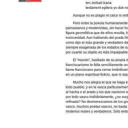
len zerbait izana:
testament egitera yo duk n
Aunque no es plagio ni calco ni imi
Pero entre la poesía humanamente et
parnasianos y modernistas, sin hacer ho
figura geométrica que de ellos resulta, h
insinceridad. Aun hablando del poeta lí
como dijo el más grande y verdadero de l
siempre exagerada de los estados de su alm
por cuanto su objeto es más impalpable 
El “mundo”, hastiado de su propia m
franciscanismo le falta sencillamente un
llame franciscano para cerrar instintiva
en un plano espiritual ficticio, que ni siq
Mucho nos alegra el que se haga el 
todo pueblo, y en la vasca particularmen
al hacha o el arado y los que nacieron e
por todo vasco indistintamente, ¿no surg
refinada? No desmerezcamos de los gran
vasco, muchos poetas vascos, no basta q
misterios reales y verdaderos. Sólo ent