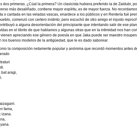
 dos primeras. ¿Cúal la primera? Un clasicista hubiera preferido la de Zaldubi, por
u verso más desaliñado, contiene mayor espíritu, es de mayor fuerza. No recordam
ada o cantada en las veladas vascas, enardece a los públicos y en Rentería fué pr
pueblo, comenzó con certero instinto; pero escuchó de otro amigo el injusto repro
ontribuyó a alguna desorientación del principiante que intentando salir de ese pla
uídas en el librito de que hablamos y algunas otras que en la intimidad nos han co
vienen apreciando ese género de poesía en que Jaka puede ser maestro insuperab
 los buenos modelos de la antigüedad, que le es dado saborear.
tonio la composición netamente popular y anónima que recordó momentos antes de h
derado
traturi
di.
 bat aragi,
i.
aizagarri.
en fama,
k izana.
ana,
 yana.