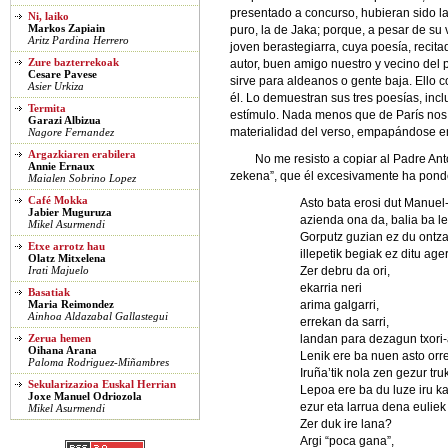
presentado a concurso, hubieran sido las
Ni, laiko
Markos Zapiain
puro, la de Jaka; porque, a pesar de s
Aritz Pardina Herrero
joven berastegiarra, cuya poesía, recit
Zure bazterrekoak
autor, buen amigo nuestro y vecino del 
Cesare Pavese
sirve para aldeanos o gente baja. Ello c
Asier Urkiza
él. Lo demuestran sus tres poesías, incl
Termita
estímulo. Nada menos que de París nos 
Garazi Albizua
materialidad del verso, empapándose en
Nagore Fernandez
Argazkiaren erabilera
No me resisto a copiar al Padre An
Annie Ernaux
zekena”, que él excesivamente ha pon
Maialen Sobrino Lopez
Café Mokka
Asto bata erosi dut Manuel-
Jabier Muguruza
azienda ona da, balia ba le
Mikel Asurmendi
Gorputz guzian ez du ontza
Etxe arrotz hau
illepetik begiak ez ditu ager
Olatz Mitxelena
Zer debru da ori,
Irati Majuelo
ekarria neri
Basatiak
arima galgarri,
Maria Reimondez
Ainhoa Aldazabal Gallastegui
errekan da sarri,
landan para dezagun txori-
Zerua hemen
Oihana Arana
Lenik ere ba nuen asto orr
Paloma Rodriguez-Miñambres
Iruña’tik nola zen gezur tru
Sekularizazioa Euskal Herrian
Lepoa ere ba du luze iru k
Joxe Manuel Odriozola
ezur eta larrua dena euliek
Mikel Asurmendi
Zer duk ire lana?
Argi “poca gana”,