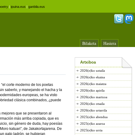
oetry
|
ipuina.eus
|
ganbila.eus
Bilaketa
Hasiera
Artxiboa
2026(e)ko uztaila
2026(e)ko ekaina
2026(e)ko maiatza
e “el corte moderno de los poetas
sin saberlo, y manejando el hacha y la
2026(e)ko apirila
 modernidades europeas, se ha visto
2026(e)ko martxoa
sobriedad clásica combinados, ¿puede
2026(e)ko otsaila
2026(e)ko urtarrila
s mejores que se presentaron al
2025(e)ko abendua
firmación más arriba copiada, que es
uicio, sin género de duda, hay poesías
2025(e)ko azaroa
“Moro katuari”, de Jakakortajarena. De
2025(e)ko urria
e un gato ladrón, se hubieran