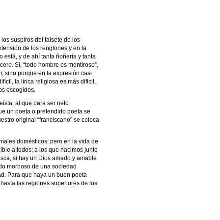
los suspiros del falsete de los
tensión de los renglones y en la
o está, y de ahí tanta ñoñería y tanta
cero. Si, “todo hombre es mentiroso”,
r, sino porque en la expresión casi
il, la lírica religiosa es más dificil,
mos escogidos.
ísta, al que para ser neto
 que un poeta o pretendido poeta se
estro original “franciscano” se coloca
imales domésticos; pero en la vida de
ible a todos; a los que nacimos junto
 vasca, si hay un Dios amado y amable
stado morboso de una sociedad
dad. Para que haya un buen poeta
hasta las regiones superiores de los