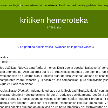
aturaren zubitegia
|
euskarari ekarriak
|
armiarma
|
klasikoak
|
aldizkarien gordailua
|
basquep
kritiken hemeroteka
8.768 kritika
«
La genuina poesía vasca
|
Avances de la poesía vasca
»
hatzik ez)
i
, 1930-10-18
es estéticas. Nuevas para París, al menos. Decir que la poesía “Itzai zekena” tien
utor anónimo de “Asto bat erosi dut” o de “Ikhazketako mandoa”, por ejemplo, fué, 
 vate parisien de nuestros días. El mismo autor de “Itzai zekena”, alejado de esas
l competente Padre Donostia. ¿Es posible? Una composición, puro primitivismo y 
o que en París reaccionan.
poesías
Eusko-Olerkiak,
lindamente editado por la Sociedad “Euskaltzaleak”, con la
o extraordinario a nuestra reciente literatura”, deduzco decididamente, según la a
egar a donde los humildes poetas vascos anteriores habían llegado. Porque, a mi j
cho a “Itzai zekena”. Tales son, por ejemplo, “Mehetegiko xakurra”, de Zaldubi, y 
si esas dos poesías que hablan de la vida de un perro famélico y de las travesuras d