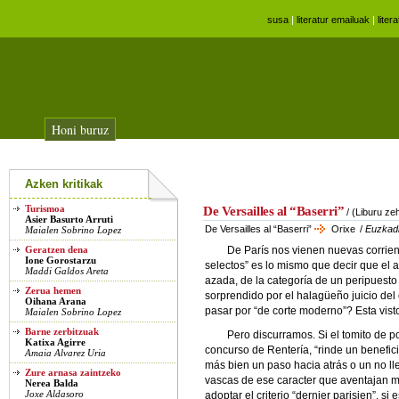
susa
|
literatur emailuak
|
liter
Honi buruz
Azken kritikak
Turismoa
De Versailles al “Baserri”
/ (Liburu ze
Asier Basurto Arruti
De Versailles al “Baserri”
Orixe
/
Euzkad
Maialen Sobrino Lopez
De París nos vienen nuevas corrient
Geratzen dena
Ione Gorostarzu
selectos” es lo mismo que decir que el a
Maddi Galdos Areta
azada, de la categoría de un peripuesto
Zerua hemen
sorprendido por el halagüeño juicio de
Oihana Arana
pasar por “de corte moderno”? Esta vist
Maialen Sobrino Lopez
Barne zerbitzuak
Pero discurramos. Si el tomito de 
Katixa Agirre
concurso de Rentería, “rinde un benefici
Amaia Alvarez Uria
más bien un paso hacia atrás o un no ll
Zure arnasa zaintzeko
vascas de ese caracter que aventajan mu
Nerea Balda
Joxe Aldasoro
adoptar el criterio “dernier parisien”, 