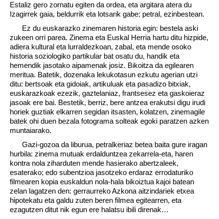
Estaliz gero zornatu egiten da ordea, eta argitara atera du
Izagirrek gaia, beldurrik eta lotsarik gabe; petral, ezinbestean.
Ez du euskarazko zinemaren historia egin: bestela aski
zukeen orri parea. Zinema eta Euskal Herria hartu ditu hizpide,
adiera kultural eta lurraldezkoan, zabal, eta mende osoko
historia soziologiko partikular bat osatu du, handik eta
hemendik jasotako aipamenak josiz. Bikoitza da egilearen
meritua. Batetik, dozenaka lekukotasun ezkutu agerian utzi
ditu: bertsoak eta gidoiak, artikuluak eta pasadizo bitxiak,
euskarazkoak ezezik, gaztelaniaz, frantsesez eta gaskoieraz
jasoak ere bai. Bestetik, berriz, bere antzea erakutsi digu irudi
horiek guztiak elkarren segidan itsasten, kolatzen, zinemagile
batek ohi duen bezala fotograma solteak egoki paratzen azken
muntaiarako.
Gazi-gozoa da liburua, petralkeriaz betea baita gure iragan
hurbila: zinema mutuak erdalduntzea zekarrela-eta, haren
kontra nola ziharduten mende hasierako abertzaleek,
esaterako; edo subentzioa jasotzeko erdaraz errodaturiko
filmearen kopia euskaldun nola-hala bikoiztua kajoi batean
zelan lagatzen den: gerraurreko Azkona aitzindariek etxea
hipotekatu eta galdu zuten beren filmea egitearren, eta
ezagutzen ditut nik egun ere halatsu ibili direnak…