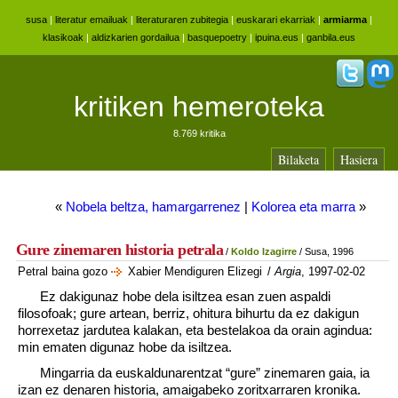
susa
|
literatur emailuak
|
literaturaren zubitegia
|
euskarari ekarriak
|
armiarma
|
klasikoak
|
aldizkarien gordailua
|
basquepoetry
|
ipuina.eus
|
ganbila.eus
kritiken hemeroteka
8.769 kritika
Bilaketa
Hasiera
«
Nobela beltza, hamargarrenez
|
Kolorea eta marra
»
Gure zinemaren historia petrala
/
Koldo Izagirre
/ Susa, 1996
Petral baina gozo
Xabier Mendiguren Elizegi
/
Argia
, 1997-02-02
Ez dakigunaz hobe dela isiltzea esan zuen aspaldi
filosofoak; gure artean, berriz, ohitura bihurtu da ez dakigun
horrexetaz jardutea kalakan, eta bestelakoa da orain agindua:
min ematen digunaz hobe da isiltzea.
Mingarria da euskaldunarentzat “gure” zinemaren gaia, ia
izan ez denaren historia, amaigabeko zoritxarraren kronika.