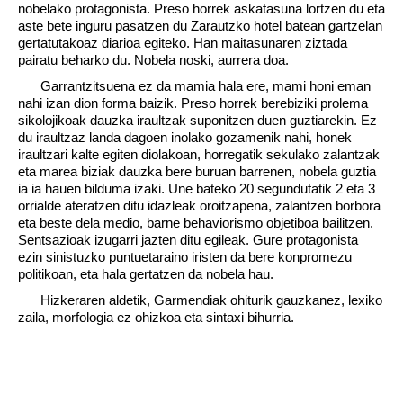
nobelako protagonista. Preso horrek askatasuna lortzen du eta
aste bete inguru pasatzen du Zarautzko hotel batean gartzelan
gertatutakoaz diarioa egiteko. Han maitasunaren ziztada
pairatu beharko du. Nobela noski, aurrera doa.
Garrantzitsuena ez da mamia hala ere, mami honi eman
nahi izan dion forma baizik. Preso horrek berebiziki prolema
sikolojikoak dauzka iraultzak suponitzen duen guztiarekin. Ez
du iraultzaz landa dagoen inolako gozamenik nahi, honek
iraultzari kalte egiten diolakoan, horregatik sekulako zalantzak
eta marea biziak dauzka bere buruan barrenen, nobela guztia
ia ia hauen bilduma izaki. Une bateko 20 segundutatik 2 eta 3
orrialde ateratzen ditu idazleak oroitzapena, zalantzen borbora
eta beste dela medio, barne behaviorismo objetiboa bailitzen.
Sentsazioak izugarri jazten ditu egileak. Gure protagonista
ezin sinistuzko puntuetaraino iristen da bere konpromezu
politikoan, eta hala gertatzen da nobela hau.
Hizkeraren aldetik, Garmendiak ohiturik gauzkanez, lexiko
zaila, morfologia ez ohizkoa eta sintaxi bihurria.