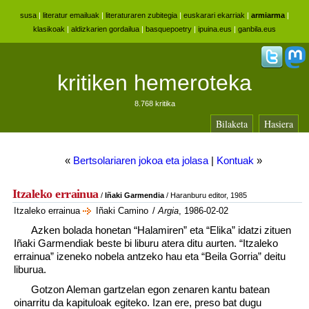
susa
|
literatur emailuak
|
literaturaren zubitegia
|
euskarari ekarriak
|
armiarma
|
klasikoak
|
aldizkarien gordailua
|
basquepoetry
|
ipuina.eus
|
ganbila.eus
kritiken hemeroteka
8.768 kritika
Bilaketa
Hasiera
«
Bertsolariaren jokoa eta jolasa
|
Kontuak
»
Itzaleko errainua
/
Iñaki Garmendia
/ Haranburu editor, 1985
Itzaleko errainua
Iñaki Camino
/
Argia
, 1986-02-02
Azken bolada honetan “Halamiren” eta “Elika” idatzi zituen
Iñaki Garmendiak beste bi liburu atera ditu aurten. “Itzaleko
errainua” izeneko nobela antzeko hau eta “Beila Gorria” deitu
liburua.
Gotzon Aleman gartzelan egon zenaren kantu batean
oinarritu da kapituloak egiteko. Izan ere, preso bat dugu