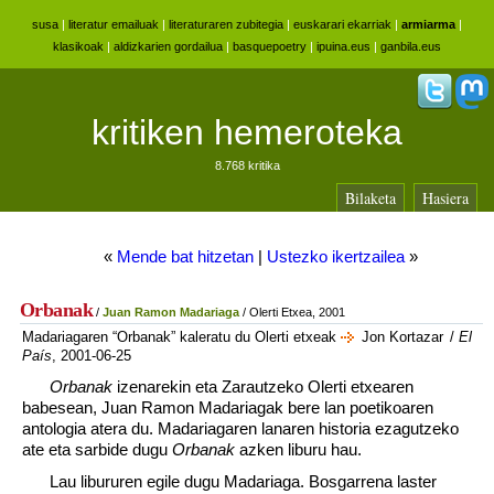
susa
|
literatur emailuak
|
literaturaren zubitegia
|
euskarari ekarriak
|
armiarma
|
klasikoak
|
aldizkarien gordailua
|
basquepoetry
|
ipuina.eus
|
ganbila.eus
kritiken hemeroteka
8.768 kritika
Bilaketa
Hasiera
«
Mende bat hitzetan
|
Ustezko ikertzailea
»
Orbanak
/
Juan Ramon Madariaga
/ Olerti Etxea, 2001
Madariagaren “Orbanak” kaleratu du Olerti etxeak
Jon Kortazar
/
El
País
, 2001-06-25
Orbanak
izenarekin eta Zarautzeko Olerti etxearen
babesean, Juan Ramon Madariagak bere lan poetikoaren
antologia atera du. Madariagaren lanaren historia ezagutzeko
ate eta sarbide dugu
Orbanak
azken liburu hau.
Lau libururen egile dugu Madariaga. Bosgarrena laster