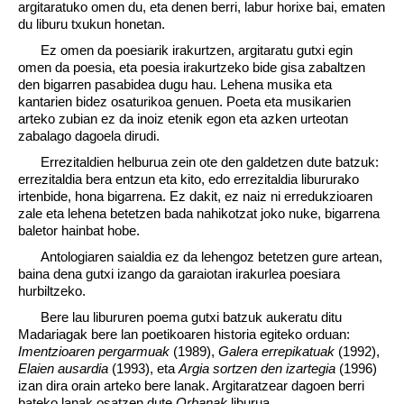
argitaratuko omen du, eta denen berri, labur horixe bai, ematen
du liburu txukun honetan.
Ez omen da poesiarik irakurtzen, argitaratu gutxi egin
omen da poesia, eta poesia irakurtzeko bide gisa zabaltzen
den bigarren pasabidea dugu hau. Lehena musika eta
kantarien bidez osaturikoa genuen. Poeta eta musikarien
arteko zubian ez da inoiz etenik egon eta azken urteotan
zabalago dagoela dirudi.
Errezitaldien helburua zein ote den galdetzen dute batzuk:
errezitaldia bera entzun eta kito, edo errezitaldia libururako
irtenbide, hona bigarrena. Ez dakit, ez naiz ni erredukzioaren
zale eta lehena betetzen bada nahikotzat joko nuke, bigarrena
baletor hainbat hobe.
Antologiaren saialdia ez da lehengoz betetzen gure artean,
baina dena gutxi izango da garaiotan irakurlea poesiara
hurbiltzeko.
Bere lau libururen poema gutxi batzuk aukeratu ditu
Madariagak bere lan poetikoaren historia egiteko orduan:
Imentzioaren pergarmuak
(1989),
Galera errepikatuak
(1992),
Elaien ausardia
(1993), eta
Argia sortzen den izartegia
(1996)
izan dira orain arteko bere lanak. Argitaratzear dagoen berri
bateko lanak osatzen dute
Orbanak
liburua.