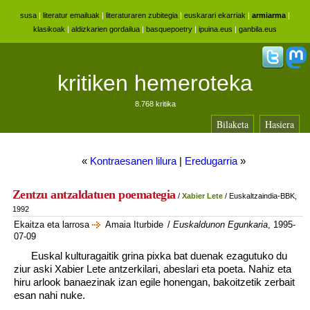
susa
|
literatur emailuak
|
literaturaren zubitegia
|
euskarari ekarriak
|
armiarma
|
klasikoak
|
aldizkarien gordailua
|
basquepoetry
|
ipuina.eus
|
ganbila.eus
kritiken hemeroteka
8.768 kritika
Bilaketa
Hasiera
«
Kontraesanen lilura
|
Eredugarria
»
Zentzu antzaldatuen poemategia
/
Xabier Lete
/ Euskaltzaindia-BBK,
1992
Ekaitza eta larrosa
Amaia Iturbide
/
Euskaldunon Egunkaria
, 1995-
07-09
Euskal kulturagaitik grina pixka bat duenak ezagutuko du
ziur aski Xabier Lete antzerkilari, abeslari eta poeta. Nahiz eta
hiru arlook banaezinak izan egile honengan, bakoitzetik zerbait
esan nahi nuke.