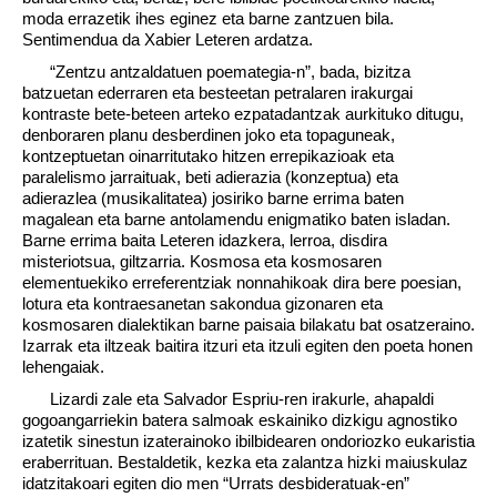
moda errazetik ihes eginez eta barne zantzuen bila.
Sentimendua da Xabier Leteren ardatza.
“Zentzu antzaldatuen poemategia-n”, bada, bizitza
batzuetan ederraren eta besteetan petralaren irakurgai
kontraste bete-beteen arteko ezpatadantzak aurkituko ditugu,
denboraren planu desberdinen joko eta topaguneak,
kontzeptuetan oinarritutako hitzen errepikazioak eta
paralelismo jarraituak, beti adierazia (konzeptua) eta
adierazlea (musikalitatea) josiriko barne errima baten
magalean eta barne antolamendu enigmatiko baten isladan.
Barne errima baita Leteren idazkera, lerroa, disdira
misteriotsua, giltzarria. Kosmosa eta kosmosaren
elementuekiko erreferentziak nonnahikoak dira bere poesian,
lotura eta kontraesanetan sakondua gizonaren eta
kosmosaren dialektikan barne paisaia bilakatu bat osatzeraino.
Izarrak eta iltzeak baitira itzuri eta itzuli egiten den poeta honen
lehengaiak.
Lizardi zale eta Salvador Espriu-ren irakurle, ahapaldi
gogoangarriekin batera salmoak eskainiko dizkigu agnostiko
izatetik sinestun izaterainoko ibilbidearen ondoriozko eukaristia
eraberrituan. Bestaldetik, kezka eta zalantza hizki maiuskulaz
idatzitakoari egiten dio men “Urrats desbideratuak-en”