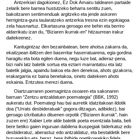
Antzerkiari dagokionez, Ez Dok Amairu taldearen partaide
zelarik bere barnea hustutzeko beharra sentitu zuen,
bakoitzaren sentimenduak argitzeko eta jende askoren
herrigintza-gura taularatzeko antzerkia tresna ezin egokiagoa
zela hausnartuz. Elkartasuna geroago ere behin eta berriro
aldarrikatu izan du, “Biziaren ikurrak-en” hitzaurrean irakur
daitekeenez.
Kantugintzaz den bezainbatean, bere ahotsa zakarra da,
ekaitzpean ibiltzen den baserritar haserratuarena, egia gordina
haragitu eta bota egiten duena, negu luze bat, adieraz-pena,
bizi nahi latz batetik sortua eta eztarri marrantatsu eta latz
batetik jalgia, apaindu bakoa eta den denekoa, ahots gizakorra,
erakargarria ez baina benetakoa, sinets daitekeen ahots
eskainia. Entzutea merezi duena.
Oiartzuarraren poemagintza osoaren eta sakonaren
barruan “Zentzu antzaldatuen poemategia” (BBK, 1992)
aukeratu dut. Poemategi hau bai aurretik idatzitakoan ildotik
doa (“Urrats desbideratuak” gogora ditzagun, adibidez), bai
geroago izkribatuko dituenen orpotik (“Biziaren ikurrak”, hain
zuzen ere) Xabier Lete alde batetik poeta esentziala baita, beti
bere betiko gaien inguruan dabilena ikuspegiak biderkatuz edo
desbideratuz, aberastuz edo antzaldatuz, eta bestaldetik bere
buruarekiko eta, beraz, bere ibilbide poetikoarekiko fidela,