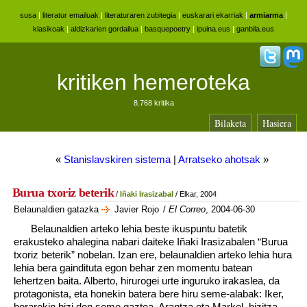
susa
|
literatur emailuak
|
literaturaren zubitegia
|
euskarari ekarriak
|
armiarma
|
klasikoak
|
aldizkarien gordailua
|
basquepoetry
|
ipuina.eus
|
ganbila.eus
kritiken hemeroteka
8.768 kritika
Bilaketa
Hasiera
«
Stanislavskiren sistema
|
Arratseko ahotsak
»
Burua txoriz beterik
/
Iñaki Irasizabal
/ Elkar, 2004
Belaunaldien gatazka
Javier Rojo
/
El Correo
, 2004-06-30
Belaunaldien arteko lehia beste ikuspuntu batetik
erakusteko ahalegina nabari daiteke Iñaki Irasizabalen “Burua
txoriz beterik” nobelan. Izan ere, belaunaldien arteko lehia hura
lehia bera gaindituta egon behar zen momentu batean
lehertzen baita. Alberto, hirurogei urte inguruko irakaslea, da
protagonista, eta honekin batera bere hiru seme-alabak: Iker,
berarekin bizi den seme gaztea, Arantza eta Markel, bizitza,