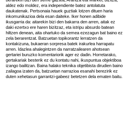
aldez edo moldez, era independiente batez antolatuta
daukatenak. Pertsonaia hauek guztiak lotzen dituen haria
inkomunikazioa dela esan daiteke. Iker honen adibide
ikusgarria da: aitarekin bizi den bakarra den arren, aitak ez
daki ezertxo ere haren bizitzaz, eta istripu absurdo batean
hiltzen denean, aita ohartuko da semea ezezagun bat baino ez
zela berarentzat. Batzuetan topikorantz lerratzen da
kontakizuna, bukaeran sorpresa batek irakurlea harrapatu
arren. Idazlea ahalegintzen da narratzailearen ahotsean
gertariei buruzko komentariorik ager ez dadin. Horretarako,
gertakariak besterik ez du kontatu nahi, ikuspuntua objektiboa
izango bailitzan. Baina halako teknika objetibista dirudien baino
zailagoa izaten da, batzuetan narrazioa esanahi berezirik ez
duten xehetasun garrantzi-gabeez betetzen dela ematen baitu.