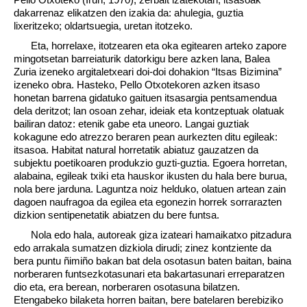
dakarrenaz elikatzen den izakia da: ahulegia, guztia
lixeritzeko; oldartsuegia, uretan itotzeko.
Eta, horrelaxe, itotzearen eta oka egitearen arteko zapore
mingotsetan barreiaturik datorkigu bere azken lana, Balea
Zuria izeneko argitaletxeari doi-doi dohakion “Itsas Bizimina”
izeneko obra. Hasteko, Pello Otxotekoren azken itsaso
honetan barrena gidatuko gaituen itsasargia pentsamendua
dela deritzot; lan osoan zehar, ideiak eta kontzeptuak olatuak
bailiran datoz: etenik gabe eta uneoro. Langai guztiak
kokagune edo atrezzo beraren pean aurkezten ditu egileak:
itsasoa. Habitat natural horretatik abiatuz gauzatzen da
subjektu poetikoaren produkzio guzti-guztia. Egoera horretan,
alabaina, egileak txiki eta hauskor ikusten du hala bere burua,
nola bere jarduna. Laguntza noiz helduko, olatuen artean zain
dagoen naufragoa da egilea eta egonezin horrek sorrarazten
dizkion sentipenetatik abiatzen du bere funtsa.
Nola edo hala, autoreak giza izateari hamaikatxo pitzadura
edo arrakala sumatzen dizkiola dirudi; zinez kontziente da
bera puntu ñimiño bakan bat dela osotasun baten baitan, baina
norberaren funtsezkotasunari eta bakartasunari erreparatzen
dio eta, era berean, norberaren osotasuna bilatzen.
Etengabeko bilaketa horren baitan, bere batelaren berebiziko