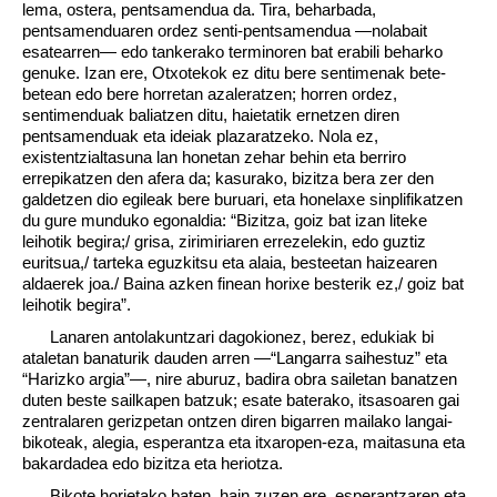
lema, ostera, pentsamendua da. Tira, beharbada,
pentsamenduaren ordez senti-pentsamendua —nolabait
esatearren— edo tankerako terminoren bat erabili beharko
genuke. Izan ere, Otxotekok ez ditu bere sentimenak bete-
betean edo bere horretan azaleratzen; horren ordez,
sentimenduak baliatzen ditu, haietatik ernetzen diren
pentsamenduak eta ideiak plazaratzeko. Nola ez,
existentzialtasuna lan honetan zehar behin eta berriro
errepikatzen den afera da; kasurako, bizitza bera zer den
galdetzen dio egileak bere buruari, eta honelaxe sinplifikatzen
du gure munduko egonaldia: “Bizitza, goiz bat izan liteke
leihotik begira;/ grisa, zirimiriaren errezelekin, edo guztiz
euritsua,/ tarteka eguzkitsu eta alaia, besteetan haizearen
aldaerek joa./ Baina azken finean horixe besterik ez,/ goiz bat
leihotik begira”.
Lanaren antolakuntzari dagokionez, berez, edukiak bi
ataletan banaturik dauden arren —“Langarra saihestuz” eta
“Harizko argia”—, nire aburuz, badira obra sailetan banatzen
duten beste sailkapen batzuk; esate baterako, itsasoaren gai
zentralaren gerizpetan ontzen diren bigarren mailako langai-
bikoteak, alegia, esperantza eta itxaropen-eza, maitasuna eta
bakardadea edo bizitza eta heriotza.
Bikote horietako baten, hain zuzen ere, esperantzaren eta