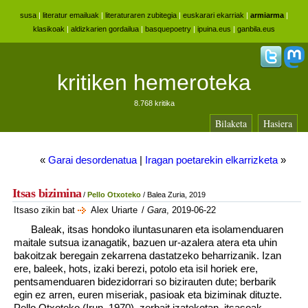
susa
|
literatur emailuak
|
literaturaren zubitegia
|
euskarari ekarriak
|
armiarma
|
klasikoak
|
aldizkarien gordailua
|
basquepoetry
|
ipuina.eus
|
ganbila.eus
kritiken hemeroteka
8.768 kritika
Bilaketa
Hasiera
«
Garai desordenatua
|
Iragan poetarekin elkarrizketa
»
Itsas bizimina
/
Pello Otxoteko
/ Balea Zuria, 2019
Itsaso zikin bat
Alex Uriarte
/
Gara
, 2019-06-22
Baleak, itsas hondoko iluntasunaren eta isolamenduaren
maitale sutsua izanagatik, bazuen ur-azalera atera eta uhin
bakoitzak beregain zekarrena dastatzeko beharrizanik. Izan
ere, baleek, hots, izaki berezi, potolo eta isil horiek ere,
pentsamenduaren bidezidorrari so bizirauten dute; berbarik
egin ez arren, euren miseriak, pasioak eta biziminak dituzte.
Pello Otxoteko (Irun, 1970), zerbait izatekotan, itsasoak