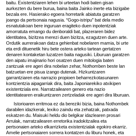
baitu. Existentziaren lehen bi urteetan hodi baten gisan
aurkezten du bere burua, baina baita Jainko inerte eta bizigabe
bezala ere. Hasierako egoera horretarik abiatuta garatzen
joango da pertsonaia nagusia. “Gogo-istripu” bat dela medio
esnatutakoan bere inguruan eragiteko duen inpotentziak
amorratuta emango du denboraldi bat, plazeraren bidez
identitatea, bizitzea merezi duen bizitza, ezagutzen duen arte.
Ordutik aurrerakoan datza gehienbat nobelaren mamia, bi urte
eta erdi dituenetik hiru bete ostera arteko tartean gertatzen
denaren kontaketan luzatzen baita nagusiki. Liburuan garatzen
den aipatu imajinario hori osatzen duen mitologia baten
zantzuak ere ageri dira nobelan zehar, Nothomben beste lan
batzuetan ere pisua izango dutenak. Hizkuntzaren
garrantziaren eta narrazio propioen beharrezkotasunaren
kontzientzia aipagarriak dira, baita Japoniarekiko atxikipen
existentziala ere. Narratzailearen genero eta nazio
identitatearen eraikuntzaren zertzeladak ere ageri dira liburuan.
Istorioaren erritmoa ez da bereziki bizia, baina Nothombek
darabilen idazkerak, lexiko zaindu eta zehatzak, patxada
eskatzen du. Maisuki heldu dio belgikar idazlearen prosari
Arrulak, narratzailearen erretorika iradokitzailea eta
pertsonaien arteko elkarrizketa existentzialak egokiro ekarriz.
Amelie pertsonaiaren sorrera kontatzen du liburu honek, eta