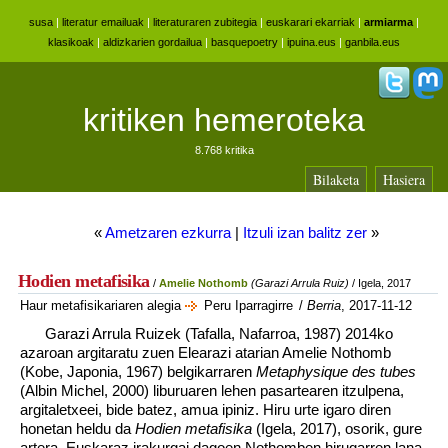
susa
|
literatur emailuak
|
literaturaren zubitegia
|
euskarari ekarriak
|
armiarma
|
klasikoak
|
aldizkarien gordailua
|
basquepoetry
|
ipuina.eus
|
ganbila.eus
kritiken hemeroteka
8.768 kritika
Bilaketa
Hasiera
«
Ametzaren ezkurra
|
Itzuli izan balitz zer
»
Hodien metafisika
/
Amelie Nothomb
(Garazi Arrula Ruiz)
/ Igela, 2017
Haur metafisikariaren alegia
Peru Iparragirre
/
Berria
, 2017-11-12
Garazi Arrula Ruizek (Tafalla, Nafarroa, 1987) 2014ko
azaroan argitaratu zuen Elearazi atarian Amelie Nothomb
(Kobe, Japonia, 1967) belgikarraren
Metaphysique des tubes
(Albin Michel, 2000) liburuaren lehen pasartearen itzulpena,
argitaletxeei, bide batez, amua ipiniz. Hiru urte igaro diren
honetan heldu da
Hodien metafisika
(Igela, 2017), osorik, gure
artera. Euskaraz irakurgai dagoen Nothomben hirugarren lana