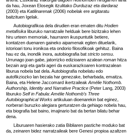
da hau, Joxean Elosegik itzulitako
Durduzaz eta dardaraz
(2003) eta
Katilinarenak
(2006) nobelak ere argitaratu
baitzituen Igelak.
Autobiografikoa dela dirudien eran ematen ditu
Hodien
metafisika
liburuko narratzaile helduak bere bizitzako lehen
hiru urteen memoriak, haurraren ikuspuntutik betiere,
kontatzen duenaren gaineko aipamenak egiten dituelarik,
istorioari tonu ironikoa eta ondorio filosofikoak gehituz. Baina
hau ez da, inondik inora, autobiografia bat
stricto sensu
.
Urrunago joan gabe, jatorrizko edizioaren azalean
roman
hitza
bezain argi eta garbi ageri da euskarazkoaren kontrazalean
liburua nobela bat dela. Autobiografia nobelatu edo
autofikziozko lan bezala har genezake, beharbada, emaitza.
Baina, eta Helene Jaccomard ikertzaileak
Amélie Nothomb.
Authorship, Identity and Narrative Practice
(Peter Lang, 2003)
liburuko
Self in Fabula: Amélie Nothomb’s Three
Autobiographical Works
artikuluan dioenarekin bat eginez,
norberari buruzko alegiara gerturatzen da gehiago nobela hau,
eta biografia bat baino, imajinario bat da bertan bilatu behar
dena.
Liburuaren hasierako zatia Bibliaren pastiche moduko bat
da, zeinaren bidez narratzaileak bere Genesi propioa azaltzen