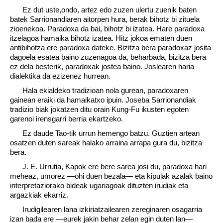
Ez dut uste,ondo, artez edo zuzen ulertu zuenik baten
batek Sarrionandiaren aitorpen hura, berak bihotz bi zituela
zioenekoa. Paradoxa da bai, bihotz bi izatea. Hare paradoxa
itzelagoa hamaika bihotz izatea. Hitz jokoa ematen duen
antibihotza ere paradoxa dateke. Bizitza bera paradoxaz josita
dagoela esatea baino zuzenagoa da, beharbada, bizitza bera
ez dela besterik, paradoxak jostea baino. Joslearen haria
dialektika da ezizenez hurrean.
Hala ekialdeko tradizioan nola gurean, paradoxaren
gainean eraiki da hamaikatxo ipuin. Joseba Sarrionandiak
tradizio biak jokatzen ditu orain Kung-Fu ikusten egoten
garenoi irensgarri berria ekartzeko.
Ez daude Tao-tik urrun hemengo batzu. Guztien artean
osatzen duten sareak halako arraina arrapa gura du, bizitza
bera.
J. E. Urrutia, Kapok ere bere sarea josi du, paradoxa hari
meheaz, umorez —ohi duen bezala— eta kipulak azalak baino
interpretaziorako bideak ugariagoak dituzten irudiak eta
argazkiak ekarriz.
Irudigilearen lana izkiriatzailearen zereginaren osagarria
izan bada ere —eurek jakin behar zelan egin duten lan—