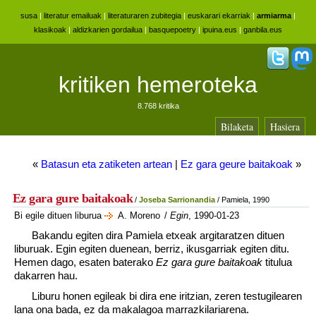
susa
|
literatur emailuak
|
literaturaren zubitegia
|
euskarari ekarriak
|
armiarma
|
klasikoak
|
aldizkarien gordailua
|
basquepoetry
|
ipuina.eus
|
ganbila.eus
kritiken hemeroteka
8.768 kritika
Bilaketa
Hasiera
«
Batasun eta zatiketen artean
|
Ez gara geure baitakoak
»
Ez gara gure baitakoak
/
Joseba Sarrionandia
/ Pamiela, 1990
Bi egile dituen liburua
A. Moreno
/
Egin
, 1990-01-23
Bakandu egiten dira Pamiela etxeak argitaratzen dituen
liburuak. Egin egiten duenean, berriz, ikusgarriak egiten ditu.
Hemen dago, esaten baterako
Ez gara gure baitakoak
titulua
dakarren hau.
Liburu honen egileak bi dira ene iritzian, zeren testugilearen
lana ona bada, ez da makalagoa marrazkilariarena.