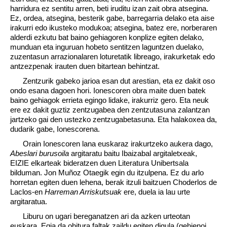
harridura ez sentitu arren, beti iruditu izan zait obra atsegina.
Ez, ordea, atsegina, besterik gabe, barregarria delako eta aise
irakurri edo ikusteko modukoa; atsegina, batez ere, norberaren
alderdi ezkutu bat baino gehiagoren konplize egiten delako,
munduan eta inguruan hobeto sentitzen laguntzen duelako,
zuzentasun arrazionalaren loturetatik libreago, irakurketak edo
antzezpenak irauten duen bitartean behintzat.
Zentzurik gabeko jarioa esan dut arestian, eta ez dakit oso
ondo esana dagoen hori. Ionescoren obra maite duen batek
baino gehiagok errieta egingo lidake, irakurriz gero. Eta neuk
ere ez dakit guztiz zentzugabea den zentzutasuna zalantzan
jartzeko gai den ustezko zentzugabetasuna. Eta halakoxea da,
dudarik gabe, Ionescorena.
Orain Ionescoren lana euskaraz irakurtzeko aukera dago,
Abeslari burusoila
argitaratu baitu Ibaizabal argitaletxeak,
EIZIE elkarteak bideratzen duen Literatura Unibertsala
bilduman. Jon Muñoz Otaegik egin du itzulpena. Ez du arlo
horretan egiten duen lehena, berak itzuli baitzuen Choderlos de
Laclos-en
Harreman Arriskutsuak
ere, duela ia lau urte
argitaratua.
Liburu on ugari bereganatzen ari da azken urteotan
euskara. Egia da ohitura faltak zaildu egiten digula (gehienoi