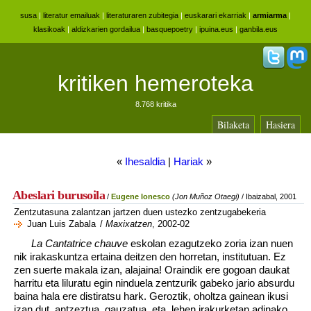
susa
|
literatur emailuak
|
literaturaren zubitegia
|
euskarari ekarriak
|
armiarma
|
klasikoak
|
aldizkarien gordailua
|
basquepoetry
|
ipuina.eus
|
ganbila.eus
kritiken hemeroteka
8.768 kritika
Bilaketa
Hasiera
«
Ihesaldia
|
Hariak
»
Abeslari burusoila
/
Eugene Ionesco
(Jon Muñoz Otaegi)
/ Ibaizabal, 2001
Zentzutasuna zalantzan jartzen duen ustezko zentzugabekeria
Juan Luis Zabala
/
Maxixatzen
, 2002-02
La Cantatrice chauve
eskolan ezagutzeko zoria izan nuen
nik irakaskuntza ertaina deitzen den horretan, institutuan. Ez
zen suerte makala izan, alajaina! Oraindik ere gogoan daukat
harritu eta liluratu egin ninduela zentzurik gabeko jario absurdu
baina hala ere distiratsu hark. Geroztik, oholtza gainean ikusi
izan dut, antzeztua, gauzatua, eta, lehen irakurketan adinako