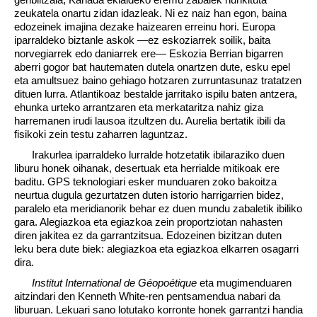
zeukatela onartu zidan idazleak. Ni ez naiz han egon, baina
edozeinek imajina dezake haizearen erreinu hori. Europa
iparraldeko biztanle askok —ez eskoziarrek soilik, baita
norvegiarrek edo daniarrek ere— Eskozia Berrian bigarren
aberri gogor bat hautematen dutela onartzen dute, esku epel
eta amultsuez baino gehiago hotzaren zurruntasunaz tratatzen
dituen lurra. Atlantikoaz bestalde jarritako ispilu baten antzera,
ehunka urteko arrantzaren eta merkataritza nahiz giza
harremanen irudi lausoa itzultzen du. Aurelia bertatik ibili da
fisikoki zein testu zaharren laguntzaz.
Irakurlea iparraldeko lurralde hotzetatik ibilaraziko duen
liburu honek oihanak, desertuak eta herrialde mitikoak ere
baditu. GPS teknologiari esker munduaren zoko bakoitza
neurtua dugula gezurtatzen duten istorio harrigarrien bidez,
paralelo eta meridianorik behar ez duen mundu zabaletik ibiliko
gara. Alegiazkoa eta egiazkoa zein proportziotan nahasten
diren jakitea ez da garrantzitsua. Edozeinen bizitzan duten
leku bera dute biek: alegiazkoa eta egiazkoa elkarren osagarri
dira.
Institut International de Géopoétique
eta mugimenduaren
aitzindari den Kenneth White-ren pentsamendua nabari da
liburuan. Lekuari sano lotutako korronte honek garrantzi handia