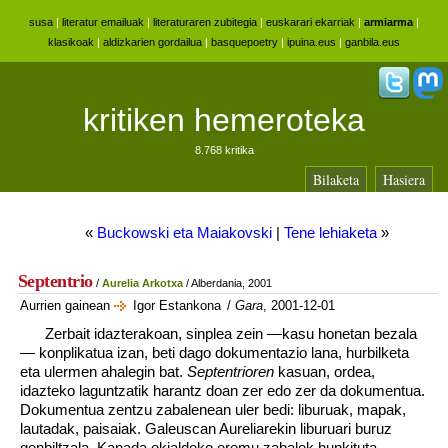
susa
|
literatur emailuak
|
literaturaren zubitegia
|
euskarari ekarriak
|
armiarma
|
klasikoak
|
aldizkarien gordailua
|
basquepoetry
|
ipuina.eus
|
ganbila.eus
kritiken hemeroteka
8.768 kritika
Bilaketa
Hasiera
«
Buckowski eta Maiakovski
|
Tene lehiaketa
»
Septentrio
/
Aurelia Arkotxa
/ Alberdania, 2001
Aurrien gainean
Igor Estankona
/
Gara
, 2001-12-01
Zerbait idazterakoan, sinplea zein —kasu honetan bezala
— konplikatua izan, beti dago dokumentazio lana, hurbilketa
eta ulermen ahalegin bat.
Septentrioren
kasuan, ordea,
idazteko laguntzatik harantz doan zer edo zer da dokumentua.
Dokumentua zentzu zabalenean uler bedi: liburuak, mapak,
lautadak, paisaiak. Galeuscan Aureliarekin liburuari buruz
genbiltzala, Kanada ekialdeko eremu zabalek hunkituta