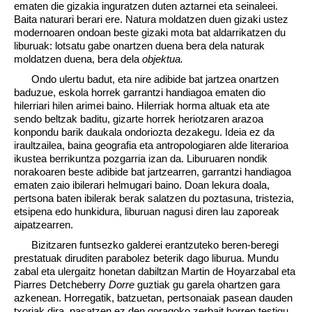
ematen die gizakia inguratzen duten aztarnei eta seinaleei.
Baita naturari berari ere. Natura moldatzen duen gizaki ustez
modernoaren ondoan beste gizaki mota bat aldarrikatzen du
liburuak: lotsatu gabe onartzen duena bera dela naturak
moldatzen duena, bera dela
objektua.
Ondo ulertu badut, eta nire adibide bat jartzea onartzen
baduzue, eskola horrek garrantzi handiagoa ematen dio
hilerriari hilen arimei baino. Hilerriak horma altuak eta ate
sendo beltzak baditu, gizarte horrek heriotzaren arazoa
konpondu barik daukala ondoriozta dezakegu. Ideia ez da
iraultzailea, baina geografia eta antropologiaren alde literarioa
ikustea berrikuntza pozgarria izan da. Liburuaren nondik
norakoaren beste adibide bat jartzearren, garrantzi handiagoa
ematen zaio ibilerari helmugari baino. Doan lekura doala,
pertsona baten ibilerak berak salatzen du poztasuna, tristezia,
etsipena edo hunkidura, liburuan nagusi diren lau zaporeak
aipatzearren.
Bizitzaren funtsezko galderei erantzuteko beren-beregi
prestatuak diruditen parabolez beterik dago liburua. Mundu
zabal eta ulergaitz honetan dabiltzan Martin de Hoyarzabal eta
Piarres Detcheberry
Dorre
guztiak gu garela ohartzen gara
azkenean. Horregatik, batzuetan, pertsonaiak pasean dauden
txoriak dira, pasatzen ez den goragoko zerbait horren testigu