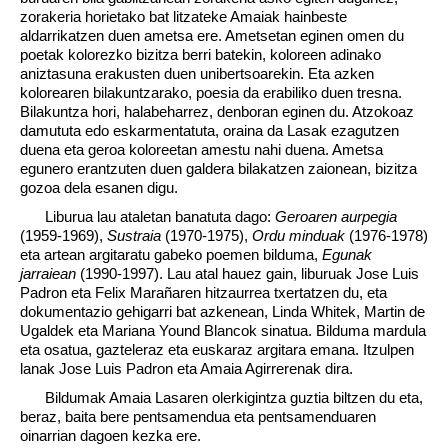
zorakeria horietako bat litzateke Amaiak hainbeste
aldarrikatzen duen ametsa ere. Ametsetan eginen omen du
poetak kolorezko bizitza berri batekin, koloreen adinako
aniztasuna erakusten duen unibertsoarekin. Eta azken
kolorearen bilakuntzarako, poesia da erabiliko duen tresna.
Bilakuntza hori, halabeharrez, denboran eginen du. Atzokoaz
damututa edo eskarmentatuta, oraina da Lasak ezagutzen
duena eta geroa koloreetan amestu nahi duena. Ametsa
egunero erantzuten duen galdera bilakatzen zaionean, bizitza
gozoa dela esanen digu.
Liburua lau ataletan banatuta dago:
Geroaren aurpegia
(1959-1969),
Sustraia
(1970-1975),
Ordu minduak
(1976-1978)
eta artean argitaratu gabeko poemen bilduma,
Egunak
jarraiean
(1990-1997). Lau atal hauez gain, liburuak Jose Luis
Padron eta Felix Marañaren hitzaurrea txertatzen du, eta
dokumentazio gehigarri bat azkenean, Linda Whitek, Martin de
Ugaldek eta Mariana Yound Blancok sinatua. Bilduma mardula
eta osatua, gazteleraz eta euskaraz argitara emana. Itzulpen
lanak Jose Luis Padron eta Amaia Agirrerenak dira.
Bildumak Amaia Lasaren olerkigintza guztia biltzen du eta,
beraz, baita bere pentsamendua eta pentsamenduaren
oinarrian dagoen kezka ere.