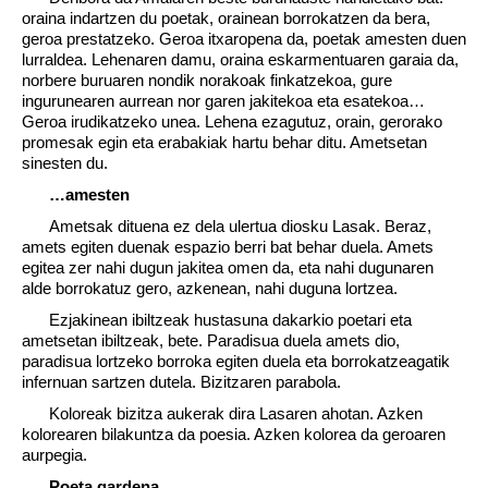
oraina indartzen du poetak, orainean borrokatzen da bera,
geroa prestatzeko. Geroa itxaropena da, poetak amesten duen
lurraldea. Lehenaren damu, oraina eskarmentuaren garaia da,
norbere buruaren nondik norakoak finkatzekoa, gure
ingurunearen aurrean nor garen jakitekoa eta esatekoa…
Geroa irudikatzeko unea. Lehena ezagutuz, orain, gerorako
promesak egin eta erabakiak hartu behar ditu. Ametsetan
sinesten du.
…amesten
Ametsak dituena ez dela ulertua diosku Lasak. Beraz,
amets egiten duenak espazio berri bat behar duela. Amets
egitea zer nahi dugun jakitea omen da, eta nahi dugunaren
alde borrokatuz gero, azkenean, nahi duguna lortzea.
Ezjakinean ibiltzeak hustasuna dakarkio poetari eta
ametsetan ibiltzeak, bete. Paradisua duela amets dio,
paradisua lortzeko borroka egiten duela eta borrokatzeagatik
infernuan sartzen dutela. Bizitzaren parabola.
Koloreak bizitza aukerak dira Lasaren ahotan. Azken
kolorearen bilakuntza da poesia. Azken kolorea da geroaren
aurpegia.
Poeta gardena