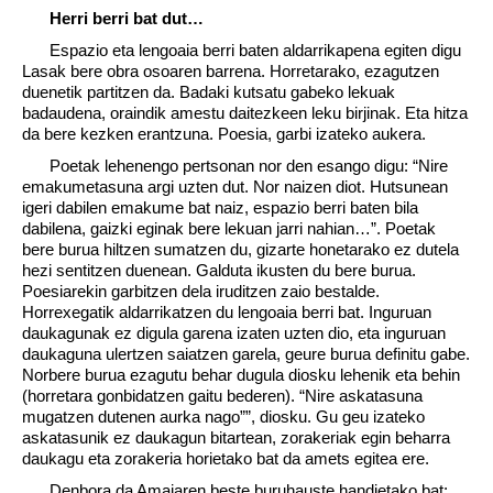
Herri berri bat dut…
Espazio eta lengoaia berri baten aldarrikapena egiten digu
Lasak bere obra osoaren barrena. Horretarako, ezagutzen
duenetik partitzen da. Badaki kutsatu gabeko lekuak
badaudena, oraindik amestu daitezkeen leku birjinak. Eta hitza
da bere kezken erantzuna. Poesia, garbi izateko aukera.
Poetak lehenengo pertsonan nor den esango digu: “Nire
emakumetasuna argi uzten dut. Nor naizen diot. Hutsunean
igeri dabilen emakume bat naiz, espazio berri baten bila
dabilena, gaizki eginak bere lekuan jarri nahian…”. Poetak
bere burua hiltzen sumatzen du, gizarte honetarako ez dutela
hezi sentitzen duenean. Galduta ikusten du bere burua.
Poesiarekin garbitzen dela iruditzen zaio bestalde.
Horrexegatik aldarrikatzen du lengoaia berri bat. Inguruan
daukagunak ez digula garena izaten uzten dio, eta inguruan
daukaguna ulertzen saiatzen garela, geure burua definitu gabe.
Norbere burua ezagutu behar dugula diosku lehenik eta behin
(horretara gonbidatzen gaitu bederen). “Nire askatasuna
mugatzen dutenen aurka nago””, diosku. Gu geu izateko
askatasunik ez daukagun bitartean, zorakeriak egin beharra
daukagu eta zorakeria horietako bat da amets egitea ere.
Denbora da Amaiaren beste buruhauste handietako bat: