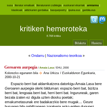
susa
|
literatur emailuak
|
literaturaren zubitegia
|
euskarari ekarriak
|
armiarma
|
klasikoak
|
aldizkarien gordailua
|
basquepoetry
|
ipuina.eus
|
ganbila.eus
kritiken hemeroteka
8.768 kritika
Bilaketa
Hasiera
«
Ondarru
|
Nazionalismo teorikoa
»
Geroaren aurpegia
/
Amaia Lasa
/ EHU, 2000
Kolorezko egunaren bila
Ana Urkiza
/
Euskaldunon Egunkaria
,
2000-10-21
Espazio berri bat aldarrikatzera datorkigu Amaia Lasa bere
Geroaren aurpegia
olerki bilduman: espazio berri bat, bizitza
berri bat, lengoaia berri bat, herri berri bat. Inguruneak, garen
bezala izaten ez digula uzten diosku poetak;
emakumetasunak ere badakarzkio bere mugak… Geure
buruaren bila gabiltzanean zorakeria asko egiten dugunez,