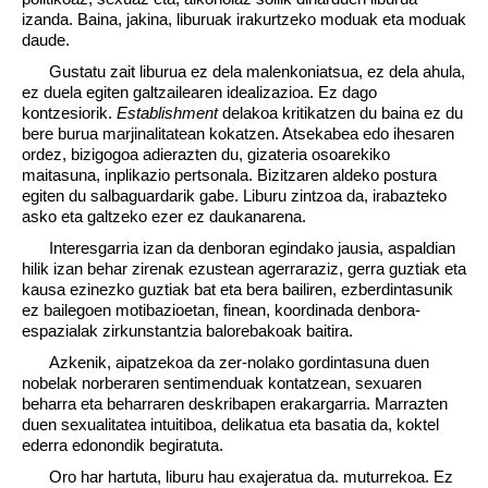
izanda. Baina, jakina, liburuak irakurtzeko moduak eta moduak
daude.
Gustatu zait liburua ez dela malenkoniatsua, ez dela ahula,
ez duela egiten galtzailearen idealizazioa. Ez dago
kontzesiorik.
Establishment
delakoa kritikatzen du baina ez du
bere burua marjinalitatean kokatzen. Atsekabea edo ihesaren
ordez, bizigogoa adierazten du, gizateria osoarekiko
maitasuna, inplikazio pertsonala. Bizitzaren aldeko postura
egiten du salbaguardarik gabe. Liburu zintzoa da, irabazteko
asko eta galtzeko ezer ez daukanarena.
Interesgarria izan da denboran egindako jausia, aspaldian
hilik izan behar zirenak ezustean agerraraziz, gerra guztiak eta
kausa ezinezko guztiak bat eta bera bailiren, ezberdintasunik
ez bailegoen motibazioetan, finean, koordinada denbora-
espazialak zirkunstantzia balorebakoak baitira.
Azkenik, aipatzekoa da zer-nolako gordintasuna duen
nobelak norberaren sentimenduak kontatzean, sexuaren
beharra eta beharraren deskribapen erakargarria. Marrazten
duen sexualitatea intuitiboa, delikatua eta basatia da, koktel
ederra edonondik begiratuta.
Oro har hartuta, liburu hau exajeratua da. muturrekoa. Ez