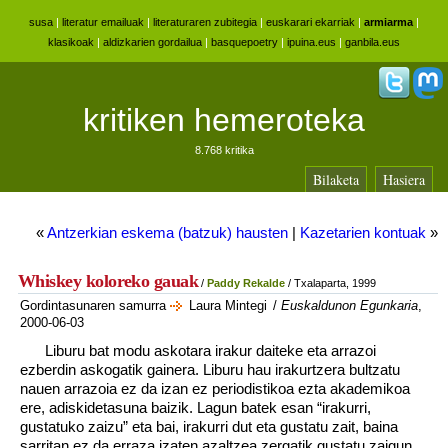
susa
|
literatur emailuak
|
literaturaren zubitegia
|
euskarari ekarriak
|
armiarma
|
klasikoak
|
aldizkarien gordailua
|
basquepoetry
|
ipuina.eus
|
ganbila.eus
kritiken hemeroteka
8.768 kritika
Bilaketa
Hasiera
«
Antzerkian eskema (batzuk) hausten
|
Kazetarien kontuak
»
Whiskey koloreko gauak
/
Paddy Rekalde
/ Txalaparta, 1999
Gordintasunaren samurra
Laura Mintegi
/
Euskaldunon Egunkaria
,
2000-06-03
Liburu bat modu askotara irakur daiteke eta arrazoi
ezberdin askogatik gainera. Liburu hau irakurtzera bultzatu
nauen arrazoia ez da izan ez periodistikoa ezta akademikoa
ere, adiskidetasuna baizik. Lagun batek esan “irakurri,
gustatuko zaizu” eta bai, irakurri dut eta gustatu zait, baina
sarritan ez da erraza izaten azaltzea zergatik gustatu zaigun