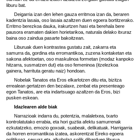
liburu bat.
Deigarria izan den lehen gauza erritmoa izan da, beraren
kadentzia lasaia, oso lasaia azaltzen duen egoera bortitzerako.
Erritmo berezkoa dauka, irakurtzen hasi eta berehala bere
pausora eramaten dakien horietarikoa, naturala delako itxuraz
baina oso zaindua pasarte bakoitzean.
Liburuak duen kontrastea gustatu zait, zakarra eta
samurra da, gordina eta erromantikoa, zuzena kontaketan eta
sakona afektoetan, oso maskulinoa formetan (modaz kanpoko
hitzarra, susmatzen dut) eta oso femeninoa (itzelezkoa
gainera, harrituta geratu naiz) hondoan.
Nobelak Tanatos eta Eros elkarlotzen ditu eta, bizitza
errealean gertatzen den bezalaxe, zenbat eta presenteago
egon Tanatos, are eta indartsuago azaltzen da Eros, bizi
pusken eskean.
Idazlearen alde biak
Narrazioak indarra du, potentzia, malaletxea, txarto
kontrolatutako errabia, eta hori guztia afektu samurrenak
ezkutatzeko, emozio goxoak, suabeak, delikatuak. Harrigarria
da horren erromantikoa izatea, askorentzat Eireko egoera
politikoaz, sexuaz eta, alkoholaz soilik diharduen liburua