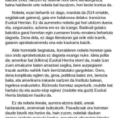
baina hainbeste urte nobela bat taxutzen, hori beste kontua da.
Nobela, esan beharrik ez dago, mardula da (514 orrialde,
segidakoak gainera), gaia ere halakoxea delako: transizioa
Euskal Herrian. Ez da aurreneko nobela gai hori ukitzen duena
eta, seguruasko, azkena ere ez da izango. Badirudi gutako
bakoitza garai horretan egin zuenaren kontu ematera behartuta
dagoela. Dena dela, ez dago literaturan gai onik edo txarrik,
gaiaren aprobatxamendu ona edo kaskarra baizik.
Alde horretatik begiratuta, Iturralderen nobela honetan gaia
oso ondo aprobetxatuta ez dagoela esango nuke. Ideia polita
da: amerikar bat (kilkirra) Euskal Herrira etorri da, maite izan
zuen emakume baten arrastoei segika, bere aurpegiaren
trazak aurkitu nahirik hark berriztatutako gargoletan. Gero,
dena konplikatu egiten da, giroa, politikoa batez ere, berezia
baita, eta amerikarra irakasle sartzen da Institutu batean,
ingelesa erakusteko. Bizimodu horretaz asperturik, roulotte bat
hartuko du eta austo-stop eginez (roulotte eta guzti) Euskal
Herria bisitatzen hasiko da.
Ez da nobela lineala, aurrera-atzera dabil, uneak
hartaraturik, oroimenak bultzaturik. Pasadizoak era horretan
daude loturik eta horixe da, hain zuzen, nobelak daukan
onena: eraiketa maixuki landua, pasarteak elkarrekin lotzeko