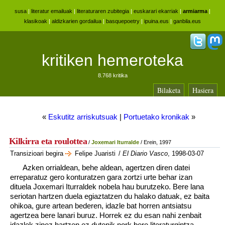
susa
|
literatur emailuak
|
literaturaren zubitegia
|
euskarari ekarriak
|
armiarma
|
klasikoak
|
aldizkarien gordailua
|
basquepoetry
|
ipuina.eus
|
ganbila.eus
kritiken hemeroteka
8.768 kritika
Bilaketa
Hasiera
«
Eskutitz arriskutsuak
|
Portuetako kronikak
»
Kilkirra eta roulottea
/
Joxemari Iturralde
/ Erein, 1997
Transizioari begira
Felipe Juaristi
/
El Diario Vasco
, 1998-03-07
Azken orrialdean, behe aldean, agertzen diren datei
erreparatuz gero konturatzen gara zortzi urte behar izan
dituela Joxemari Iturraldek nobela hau burutzeko. Bere lana
seriotan hartzen duela egiaztatzen du halako datuak, ez baita
ohikoa, gure artean bederen, idazle bat horren antsiatsu
agertzea bere lanari buruz. Horrek ez du esan nahi zenbait
idazlek zinez hartzen ez dutenik nork bere literaturgintza,