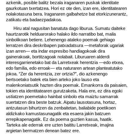
azkenik, posible balitz bezala iraganaren puskak identitate
gaurkotuan txertatzea. Hori ez ote den, izan ere, identitatearen
nolakotasuna bera. Iraganaren galbahetze bat etorkizunerantz,
zatikatu eta badaezpadakoa.
Hiru atal nagusitan banatuta dago liburua. Sumatu daiteke
haurtzarotik helduarorako halako ildo narratibo bat, maila
sinbolikoan betiere. Lehenengo ataleko poemak gehiago
lerratzen dira deskribapen patxadatsura —metaforak ugariak
izan arren— eta indar espresibo handiagokoak dira
gainerakoak, bortitzagoak nolabait. Liburuaren alderdi
interesgarrienetako bat da Larretxeak herentzia —edo etxea,
edo familia, edo erroak— eta naturaren artean planteatutako
jokoa. “Zer da herentzia, zer ortzia?”, dio azkenengo
bertsoetako batek eta bien arteko joko lauso eta
malenkoniatsutik hazten dira poemak. Emankorra da paisaien,
tokien eta identitatearen gurutzaketa. Hala ere, ez dira egoki
ustiatzen poemetako hainbat sinbolo eta maiztu samarrak
suertatzen dira beste batzuk. Aipatu lausotasuna, hortaz,
antzutasun bihurtzen da zenbaitetan, baliabide poetikoen
aldizkako kamustasunagatik eta esaera jakin batzuen
errepikapenagatik. Ez da poema guztien kasua, haatik.
Tarteka ale ederrak ere uzten baititu Larretxeak, imajina
argietan bermatzen denean batez ere.