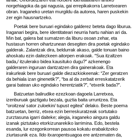
norgehiagoka da gai nagusia, gai errepikakorra Larretxearen
obran. Iraganeko uretan murgildu da autorea, haren puskekin
zer egin hausnartzeko.
Poetak bere buruari egindako galderez beteta dago liburua.
Iraganari begira, bere identitateari neurria hartu nahian ari da.
Min bat, galera bat sumatzen da liburu osoan zehar, eta
hustasun horren oihartzunean desegiten dira poetak egindako
galderak. Zalantzak dira, beldurrak akaso, galde tonuan baino
ahoskatu ezin daitezkeen aitorpen erakoak. “Sua itzaltzen
bada,/ itzulerako bidea kausituko dugu?” azkenengo
galderaren inguruan dantzatzen dira gainerakoak. Eta
irakurleak bere buruari galde diezazkiokeenak: “Zer geratzen
da behiala izan ginenetik?”, “ba al da zerbait erreskatatzerik
garai batean uko egindako herentziatik?”, “etxerik bada?”.
Batzuetan balirudike ezezkoan dagoela Larretxea,
izenburuak gaztigatu bezala, guztia baita urruntzea. Eta
“oroitzea/ sator zuloekin/ tupust egitea” delako. Beste poema
batzuetan, berriz, etxea ezin berreskuratzeak sortutako
zurztasuna igarri daiteke; alegia, iraganeko aingura galdu
izanak piztutako etorkizunarekiko larrimina. Edo, bestela
esanda, lur ezegonkorrean pausoa kokatu erabakitzeko
ziurtasunik eza. Ildo itxaropentsuagoa ere antzematen da,