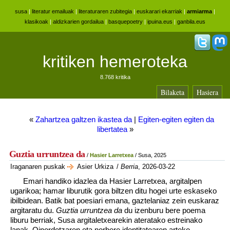
susa
|
literatur emailuak
|
literaturaren zubitegia
|
euskarari ekarriak
|
armiarma
|
klasikoak
|
aldizkarien gordailua
|
basquepoetry
|
ipuina.eus
|
ganbila.eus
kritiken hemeroteka
8.768 kritika
Bilaketa
Hasiera
«
Zahartzea galtzen ikastea da
|
Egiten-egiten egiten da
libertatea
»
Guztia urruntzea da
/
Hasier Larretxea
/ Susa, 2025
Iraganaren puskak
Asier Urkiza
/
Berria
, 2026-03-22
Emari handiko idazlea da Hasier Larretxea, argitalpen
ugarikoa; hamar liburutik gora biltzen ditu hogei urte eskaseko
ibilbidean. Batik bat poesiari emana, gaztelaniaz zein euskaraz
argitaratu du.
Guztia urruntzea da
du izenburu bere poema
liburu berriak, Susa argitaletxearekin ateratako estreinako
lanak. Oinordetzaren eta norbere identitatearen arteko