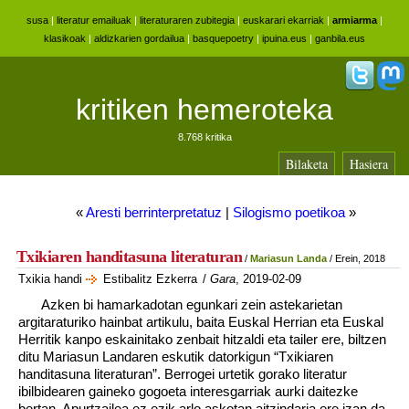
susa
|
literatur emailuak
|
literaturaren zubitegia
|
euskarari ekarriak
|
armiarma
|
klasikoak
|
aldizkarien gordailua
|
basquepoetry
|
ipuina.eus
|
ganbila.eus
kritiken hemeroteka
8.768 kritika
Bilaketa
Hasiera
«
Aresti berrinterpretatuz
|
Silogismo poetikoa
»
Txikiaren handitasuna literaturan
/
Mariasun Landa
/ Erein, 2018
Txikia handi
Estibalitz Ezkerra
/
Gara
, 2019-02-09
Azken bi hamarkadotan egunkari zein astekarietan
argitaraturiko hainbat artikulu, baita Euskal Herrian eta Euskal
Herritik kanpo eskainitako zenbait hitzaldi eta tailer ere, biltzen
ditu Mariasun Landaren eskutik datorkigun “Txikiaren
handitasuna literaturan”. Berrogei urtetik gorako literatur
ibilbidearen gaineko gogoeta interesgarriak aurki daitezke
bertan. Apurtzailea ez ezik arlo askotan aitzindaria ere izan da