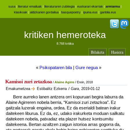
susa
|
literatur emailuak
|
literaturaren zubitegia
|
euskarari ekarriak
|
armiarma
|
klasikoak
|
aldizkarien gordailua
|
basquepoetry
|
ipuina.eus
|
ganbila.eus
kritiken hemeroteka
8.768 kritika
Bilaketa
Hasiera
«
Psikopataren bila
|
Gure negua
»
Kamisoi zuri zetazkoa
/
Alaine Agirre
/ Erein, 2018
Emakumetzea
Estibalitz Ezkerra
/
Gara
, 2019-01-12
Bere aurreko lanen antzera orri kopuruari begira laburra da
Alaine Agirreren nobela berria, “Kamisoi zuri zetazkoa”. Ez
gaitzala luzerak engaina, ordea. Ez da eserialdi batean irakur
daitekeen liburua. Ez da, ez, udako irakurketa moduan sailkatu
daitekeen nobela, patxadaz eta plazer hutsez kontsumitu
daitekeena. Bertan azaltzen zaigun istorioa arras gogorra da,
eta gertaerak garatu ahala behin baino gehiagotan sentituko du