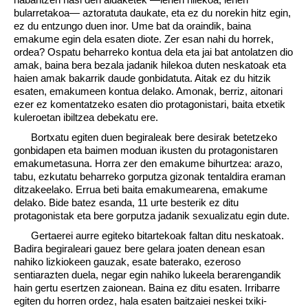
bularretakoa— aztoratuta daukate, eta ez du norekin hitz egin,
ez du entzungo duen inor. Ume bat da oraindik, baina
emakume egin dela esaten diote. Zer esan nahi du horrek,
ordea? Ospatu beharreko kontua dela eta jai bat antolatzen dio
amak, baina bera bezala jadanik hilekoa duten neskatoak eta
haien amak bakarrik daude gonbidatuta. Aitak ez du hitzik
esaten, emakumeen kontua delako. Amonak, berriz, aitonari
ezer ez komentatzeko esaten dio protagonistari, baita etxetik
kuleroetan ibiltzea debekatu ere.
Bortxatu egiten duen begiraleak bere desirak betetzeko
gonbidapen eta baimen moduan ikusten du protagonistaren
emakumetasuna. Horra zer den emakume bihurtzea: arazo,
tabu, ezkutatu beharreko gorputza gizonak tentaldira eraman
ditzakeelako. Errua beti baita emakumearena, emakume
delako. Bide batez esanda, 11 urte besterik ez ditu
protagonistak eta bere gorputza jadanik sexualizatu egin dute.
Gertaerei aurre egiteko bitartekoak faltan ditu neskatoak.
Badira begiraleari gauez bere gelara joaten denean esan
nahiko lizkiokeen gauzak, esate baterako, ezeroso
sentiarazten duela, negar egin nahiko lukeela berarengandik
hain gertu esertzen zaionean. Baina ez ditu esaten. Irribarre
egiten du horren ordez, hala esaten baitzaiei neskei txiki-