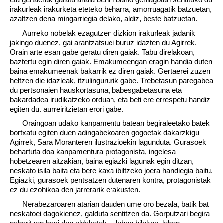
irakurleak irakurketa eteteko beharra, amorruagatik batzuetan,
azaltzen dena mingarriegia delako, aldiz, beste batzuetan.
Aurreko nobelak ezagutzen dizkion irakurleak jadanik
jakingo duenez, gai arantzatsuei buruz idazten du Agirrek.
Orain arte esan gabe geratu diren gaiak. Tabu direlakoan,
baztertu egin diren gaiak. Emakumeengan eragin handia duten
baina emakumeenak bakarrik ez diren gaiak. Gertaerei zuzen
heltzen die idazleak, itzulingururik gabe. Trebetasun paregabea
du pertsonaien hauskortasuna, babesgabetasuna eta
bakardadea irudikatzeko orduan, eta beti ere errespetu handiz
egiten du, aurreiritzietan erori gabe.
Oraingoan udako kanpamentu batean begiraleetako batek
bortxatu egiten duen adingabekoaren gogoetak dakarzkigu
Agirrek, Sara Moranteren ilustrazioekin lagunduta. Gurasoek
behartuta doa kanpamentura protagonista, ingelesa
hobetzearen aitzakian, baina egiazki lagunak egin ditzan,
neskato isila baita eta bere kaxa ibiltzeko joera handiegia baitu.
Egiazki, gurasoek pentsatzen dutenaren kontra, protagonistak
ez du ezohikoa den jarrerarik erakusten.
Nerabezaroaren atarian dauden ume oro bezala, batik bat
neskatoei dagokienez, galduta sentitzen da. Gorputzari begira
nabaritzen hasi den aldaketek —lehen hilekoa, lehen