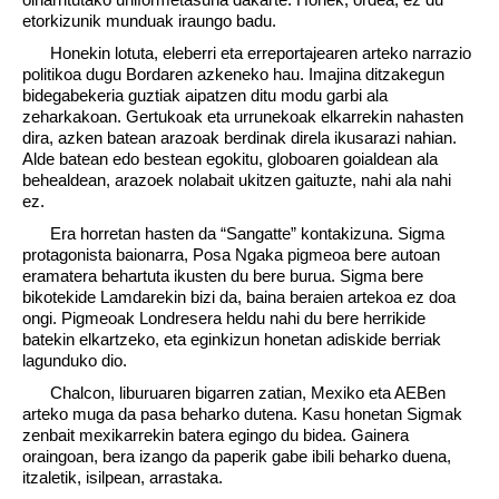
etorkizunik munduak iraungo badu.
Honekin lotuta, eleberri eta erreportajearen arteko narrazio
politikoa dugu Bordaren azkeneko hau. Imajina ditzakegun
bidegabekeria guztiak aipatzen ditu modu garbi ala
zeharkakoan. Gertukoak eta urrunekoak elkarrekin nahasten
dira, azken batean arazoak berdinak direla ikusarazi nahian.
Alde batean edo bestean egokitu, globoaren goialdean ala
behealdean, arazoek nolabait ukitzen gaituzte, nahi ala nahi
ez.
Era horretan hasten da “Sangatte” kontakizuna. Sigma
protagonista baionarra, Posa Ngaka pigmeoa bere autoan
eramatera behartuta ikusten du bere burua. Sigma bere
bikotekide Lamdarekin bizi da, baina beraien artekoa ez doa
ongi. Pigmeoak Londresera heldu nahi du bere herrikide
batekin elkartzeko, eta eginkizun honetan adiskide berriak
lagunduko dio.
Chalcon, liburuaren bigarren zatian, Mexiko eta AEBen
arteko muga da pasa beharko dutena. Kasu honetan Sigmak
zenbait mexikarrekin batera egingo du bidea. Gainera
oraingoan, bera izango da paperik gabe ibili beharko duena,
itzaletik, isilpean, arrastaka.