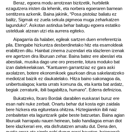
Beraz, egoera modu arrotzean bizitzetik, hurbiletik
ezagutzera iristen da lehenik, eta norbera egoeraren barnean
sentitzera azkenik. Baina jakinik, “Posa pistolaz baliatu ez
balitz, Sigmak ez zuela sekula pigmeoa muga zeharkatzen
lagunduko”. Askotan astindua behar baitugu egoera estatiko
ustelduak atzean utzi eta aurrera egiteko.
Aipagarria da halaber, egileak sartzen duen erreferentzia
pila. Etengabe hizkuntza desberdinetako hitz eta esamoldeak
erabiltzen ditu. Hainbat zinema zuzendari eta idazleren izenak
ere agertzen dira liburuan zehar. Baina batez ere abeslari eta
abestiak, musika dago une oro presente, lotura moduko bat
izan daitekeelakoan. “Kantuaren garrantziaz ez gara aski
axolatzen, botere ekonomikoek gaurkoan dirua sakelaratzeko
mediotzat baizik ez daukatelako. Hitza baino sakonagoa da,
unibertsalagoa; kanta urrats komuna da, eta kanta bat ardatz,
begiak zerraturik, ibili bagabiltza, humano”. Ederra definizioa.
Bukatzeko, Itxaro Bordak darabilen euskarari buruz ere
esan nahi nuke zerbait. Onartu behar dut kosta egin zaidala
bere hizkera eta egituretara ohitzea. Hiztegiarekin ibili naiz
zenbaitetan eta laguntzarik gabe beste batzuetan. Baina agian
liburuak harrapatu nauen heinean, balio handiagoa eman diot
bere idazkerari ere, eta disfrutatzen amaitu dut. Dena den,
guztia erraz eta sinple nahi dugun garai hauetan, baionarrak