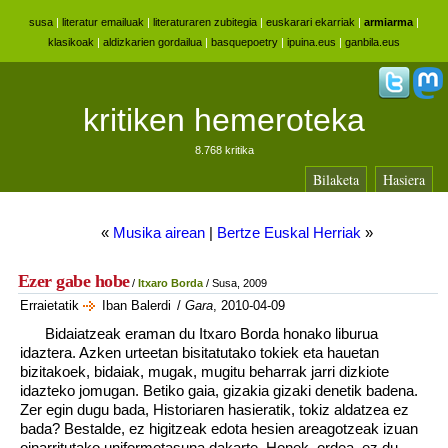
susa
|
literatur emailuak
|
literaturaren zubitegia
|
euskarari ekarriak
|
armiarma
|
klasikoak
|
aldizkarien gordailua
|
basquepoetry
|
ipuina.eus
|
ganbila.eus
kritiken hemeroteka
8.768 kritika
Bilaketa
Hasiera
«
Musika airean
|
Bertze Euskal Herriak
»
Ezer gabe hobe
/
Itxaro Borda
/ Susa, 2009
Erraietatik
Iban Balerdi
/
Gara
, 2010-04-09
Bidaiatzeak eraman du Itxaro Borda honako liburua
idaztera. Azken urteetan bisitatutako tokiek eta hauetan
bizitakoek, bidaiak, mugak, mugitu beharrak jarri dizkiote
idazteko jomugan. Betiko gaia, gizakia gizaki denetik badena.
Zer egin dugu bada, Historiaren hasieratik, tokiz aldatzea ez
bada? Bestalde, ez higitzeak edota hesien areagotzeak izuan
oinarritutako uniformetasuna dakarte. Honek, ordea, ez du