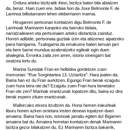
Ordura arteko bizitzatik ihesi, bizitza baten bila abiatzen
da, beraz. Hain zuen ere, bidaia hori da Joxe Belmonte F. de
Larrinoa bilbotarraren lehen eleberriaren mamia.
Hirugarren pertsonan kontatzen digu Belmonte F. de
Larrinoak Marinaren kanpoko eta barruko bidaia,
narratzailearen eta pertsonaien arteko distantzia zainduz.
Horren adibide, pertsonaia guztiak izen eta abizenez aipatzeko
joera harrigarria. Txalogarria da emakume baten larruan jarri
eta bere barne mundua azaleratzeko egileak egin duen
ahalegina. Erronka zaila zen arren, istorio sinesgarri bat
osatzea lortu du.
Marina Suredak Fran-en helbidea gordetzen zuen
memorian: “Rue Sorgintartea 13, Uztaritze”. Hara joaten da.
Baina han ez du Fran aurkitzen. Egungo Fran berak ezagutu
zuen hura bera ote da? Ezagutu zuen Fran hura benetako
Fran ote zen? Marinak erantzunak topatzen ditu, baina ez dira
berak espero zituen erantzunak.
Mallorcako etxera itzultzen da. Hona hemen irakurleak
liburu honen azken orrietara iristen denean topatzen duen
amaiera. Baina hara non, istorioak jarraitu egiten du! Bigarren
amaiera bat du. Amaiera horretan kontatzen denak Marinaren
bizitza gezur bilakatzen du. Ez Marinaren bizitza bakarrik,