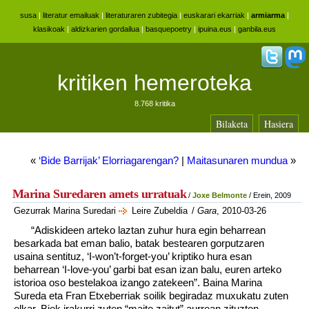
susa
|
literatur emailuak
|
literaturaren zubitegia
|
euskarari ekarriak
|
armiarma
|
klasikoak
|
aldizkarien gordailua
|
basquepoetry
|
ipuina.eus
|
ganbila.eus
kritiken hemeroteka
8.768 kritika
Bilaketa
Hasiera
«
‘Bide Barrijak’ Elorriagarengan?
|
Maitasunaren mundua
»
Marina Suredaren amets urratuak
/
Joxe Belmonte
/ Erein, 2009
Gezurrak Marina Suredari
Leire Zubeldia
/
Gara
, 2010-03-26
“Adiskideen arteko laztan zuhur hura egin beharrean
besarkada bat eman balio, batak bestearen gorputzaren
usaina sentituz, ‘I-won’t-forget-you’ kriptiko hura esan
beharrean ‘I-love-you’ garbi bat esan izan balu, euren arteko
istorioa oso bestelakoa izango zatekeen”. Baina Marina
Sureda eta Fran Etxeberriak soilik begiradaz muxukatu zuten
elkar. Biek irakurri zuten “maite zaitut” aurrean zituzten