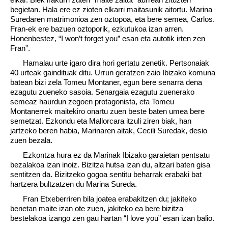
begietan. Hala ere ez zioten elkarri maitasunik aitortu. Marina
Suredaren matrimonioa zen oztopoa, eta bere semea, Carlos.
Fran-ek ere bazuen oztoporik, ezkutukoa izan arren.
Honenbestez, “I won’t forget you” esan eta autotik irten zen
Fran”.
Hamalau urte igaro dira hori gertatu zenetik. Pertsonaiak
40 urteak gaindituak ditu. Urrun geratzen zaio Ibizako komuna
batean bizi zela Tomeu Montaner, egun bere senarra dena
ezagutu zueneko sasoia. Senargaia ezagutu zuenerako
semeaz haurdun zegoen protagonista, eta Tomeu
Montanerrek maitekiro onartu zuen beste baten umea bere
semetzat. Ezkondu eta Mallorcara itzuli ziren biak, han
jartzeko beren habia, Marinaren aitak, Cecili Suredak, desio
zuen bezala.
Ezkontza hura ez da Marinak Ibizako garaietan pentsatu
bezalakoa izan inoiz. Bizitza hutsa izan du, altzari baten gisa
sentitzen da. Bizitzeko gogoa sentitu beharrak erabaki bat
hartzera bultzatzen du Marina Sureda.
Fran Etxeberriren bila joatea erabakitzen du; jakiteko
benetan maite izan ote zuen, jakiteko ea bere bizitza
bestelakoa izango zen gau hartan “I love you” esan izan balio.