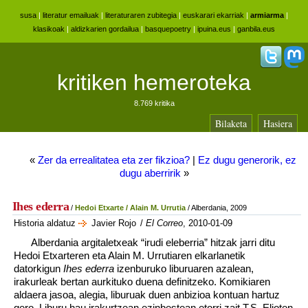
susa
|
literatur emailuak
|
literaturaren zubitegia
|
euskarari ekarriak
|
armiarma
|
klasikoak
|
aldizkarien gordailua
|
basquepoetry
|
ipuina.eus
|
ganbila.eus
kritiken hemeroteka
8.769 kritika
Bilaketa
Hasiera
«
Zer da errealitatea eta zer fikzioa?
|
Ez dugu generorik, ez
dugu aberririk
»
Ihes ederra
/
Hedoi Etxarte / Alain M. Urrutia
/ Alberdania, 2009
Historia aldatuz
Javier Rojo
/
El Correo
, 2010-01-09
Alberdania argitaletxeak “irudi eleberria” hitzak jarri ditu
Hedoi Etxarteren eta Alain M. Urrutiaren elkarlanetik
datorkigun
Ihes ederra
izenburuko liburuaren azalean,
irakurleak bertan aurkituko duena definitzeko. Komikiaren
aldaera jasoa, alegia, liburuak duen anbizioa kontuan hartuz
gero. Liburu hau irakurtzean ezinbestean etorri zait T.S. Elioten