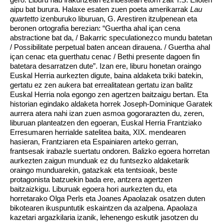
aipu bat burura. Halaxe esaten zuen poeta amerikarrak
Lau
quartetto
izenburuko liburuan, G. Arestiren itzulpenean eta
beronen ortografia berezian: “Guertha ahal içan cena
abstractione bat da, / Bakarric speculationezco mundu batetan
/ Possibilitate perpetual baten ancean dirauena. / Guertha ahal
içan cenac eta guerthatu cenac / Bethi presente dagoen fin
batetara desarratzen dute”. Izan ere, liburu honetan oraingo
Euskal Herria aurkezten digute, baina aldaketa txiki batekin,
gertatu ez zen aukera bat errealitatean gertatu izan balitz
Euskal Herria nola egongo zen agertzen baitzaigu bertan. Eta
historian egindako aldaketa horrek Joseph-Dominique Garatek
aurrera atera nahi izan zuen asmoa gogorarazten du, zeren,
liburuan planteatzen den egoeran, Euskal Herria Frantziako
Erresumaren herrialde satelitea baita, XIX. mendearen
hasieran, Frantziaren eta Espainiaren arteko gerran,
frantsesak irabazle suertatu ondoren. Balizko egoera horretan
aurkezten zaigun munduak ez du funtsezko aldaketarik
oraingo munduarekin, gatazkak eta tentsioak, beste
protagonista batzuekin bada ere, antzera agertzen
baitzaizkigu. Liburuak egoera hori aurkezten du, eta
horretarako Olga Perls eta Joanes Apaolazak osatzen duten
bikotearen ikuspuntutik eskaintzen da azalpena. Apaolaza
kazetari argazkilaria izanik, lehenengo eskutik jasotzen du