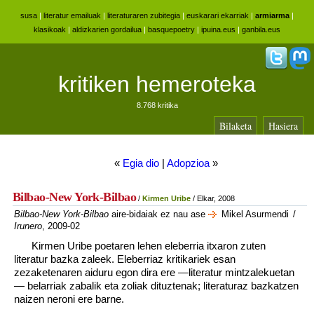
susa
|
literatur emailuak
|
literaturaren zubitegia
|
euskarari ekarriak
|
armiarma
|
klasikoak
|
aldizkarien gordailua
|
basquepoetry
|
ipuina.eus
|
ganbila.eus
kritiken hemeroteka
8.768 kritika
Bilaketa
Hasiera
«
Egia dio
|
Adopzioa
»
Bilbao-New York-Bilbao
/
Kirmen Uribe
/ Elkar, 2008
Bilbao-New York-Bilbao
aire-bidaiak ez nau ase
Mikel Asurmendi
/
Irunero
, 2009-02
Kirmen Uribe poetaren lehen eleberria itxaron zuten
literatur bazka zaleek. Eleberriaz kritikariek esan
zezaketenaren aiduru egon dira ere —literatur mintzalekuetan
— belarriak zabalik eta zoliak dituztenak; literaturaz bazkatzen
naizen neroni ere barne.