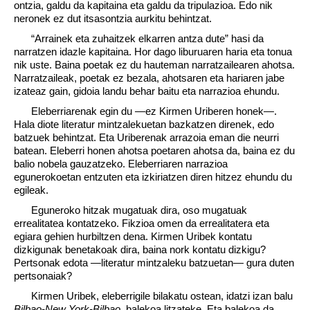
ontzia, galdu da kapitaina eta galdu da tripulazioa. Edo nik
neronek ez dut itsasontzia aurkitu behintzat.
“Arrainek eta zuhaitzek elkarren antza dute” hasi da
narratzen idazle kapitaina. Hor dago liburuaren haria eta tonua
nik uste. Baina poetak ez du hauteman narratzailearen ahotsa.
Narratzaileak, poetak ez bezala, ahotsaren eta hariaren jabe
izateaz gain, gidoia landu behar baitu eta narrazioa ehundu.
Eleberriarenak egin du —ez Kirmen Uriberen honek—.
Hala diote literatur mintzalekuetan bazkatzen direnek, edo
batzuek behintzat. Eta Uriberenak arrazoia eman die neurri
batean. Eleberri honen ahotsa poetaren ahotsa da, baina ez du
balio nobela gauzatzeko. Eleberriaren narrazioa
egunerokoetan entzuten eta izkiriatzen diren hitzez ehundu du
egileak.
Eguneroko hitzak mugatuak dira, oso mugatuak
errealitatea kontatzeko. Fikzioa omen da errealitatera eta
egiara gehien hurbiltzen dena. Kirmen Uribek kontatu
dizkigunak benetakoak dira, baina nork kontatu dizkigu?
Pertsonak edota —literatur mintzaleku batzuetan— gura duten
pertsonaiak?
Kirmen Uribek, eleberrigile bilakatu ostean, idatzi izan balu
Bilbao-New York-Bilbao
, balekoa litzateke. Eta balekoa da,