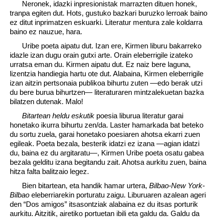
Neronek, idazki inpresionistak marrazten dituen honek,
tranpa egiten dut. Hots, gustuko bazkari buruzko lerroak baino
ez ditut inprimatzen eskuarki. Literatur mentura zale koldarra
baino ez nauzue, hara.
Uribe poeta aipatu dut. Izan ere, Kirmen liburu bakarreko
idazle izan dugu orain gutxi arte. Orain eleberrigile izateko
urratsa eman du. Kirmen aipatu dut. Ez naiz bere laguna,
lizentzia handiegia hartu ote dut. Alabaina, Kirmen eleberrigile
izan aitzin pertsonaia publikoa bihurtu zuten —edo berak utzi
du bere burua bihurtzen— literaturaren mintzalekuetan bazka
bilatzen dutenak. Malo!
Bitartean heldu eskutik
poesia liburua literatur garai
honetako ikurra bihurtu zen/da. Laster hamarkada bat beteko
du sortu zuela, garai honetako poesiaren ahotsa ekarri zuen
egileak. Poeta bezala, besterik idatzi ez izana —agian idatzi
du, baina ez du argitaratu—, Kirmen Uribe poeta osatu gabea
bezala gelditu izana begitandu zait. Ahotsa aurkitu zuen, baina
hitza falta balitzaio legez.
Bien bitartean, eta handik hamar urtera,
Bilbao-New York-
Bilbao
eleberriarekin porturatu zaigu. Liburuaren azalean ageri
den “Dos amigos” itsasontziak alabaina ez du itsas porturik
aurkitu. Aitzitik, airetiko portuetan ibili eta galdu da. Galdu da