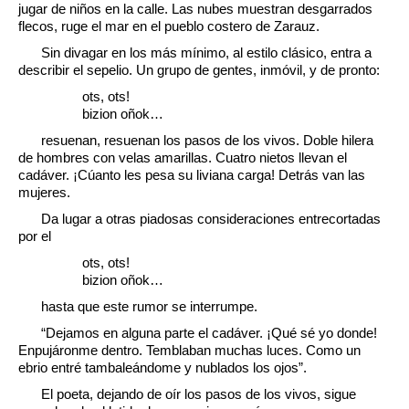
jugar de niños en la calle. Las nubes muestran desgarrados
flecos, ruge el mar en el pueblo costero de Zarauz.
Sin divagar en los más mínimo, al estilo clásico, entra a
describir el sepelio. Un grupo de gentes, inmóvil, y de pronto:
ots, ots!
bizion oñok…
resuenan, resuenan los pasos de los vivos. Doble hilera
de hombres con velas amarillas. Cuatro nietos llevan el
cadáver. ¡Cúanto les pesa su liviana carga! Detrás van las
mujeres.
Da lugar a otras piadosas consideraciones entrecortadas
por el
ots, ots!
bizion oñok…
hasta que este rumor se interrumpe.
“Dejamos en alguna parte el cadáver. ¡Qué sé yo donde!
Enpujáronme dentro. Temblaban muchas luces. Como un
ebrio entré tambaleándome y nublados los ojos”.
El poeta, dejando de oír los pasos de los vivos, sigue