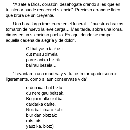
“Alzate a Dios, corazón, desahógate orando si es que en
tu interior puede renacer el silencio”. Precioso arranque lírico
que brora de un creyente.
Una hora larga transcurre en el funeral… “nuestros brazos
tomaron de nuevo la leve carga… Más tarde, sobre una loma,
dimos en un silencioso pueblo. Es aquí donde se rompe
aquella cadena de alegría y de dolor”.
Ol bat yaso ta ikusi
dut musu ximela;
parre-antxa bizirik
balirau bezela…
“Levantaron una madera y ví tu rostro arrugado sonreir
ligeramente, como si aun conservase vida”.
ordun ixar bat biztu
du nere gau beltzak.
Begioi malko ixil bat
dardarka darite.
Noizbait itxaro-kabi
biur dan biotzak:
(ots, ots,
yauzika, biotz)