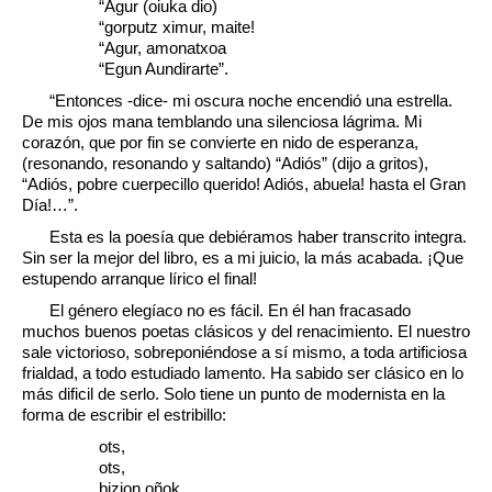
“Agur (oiuka dio)
“gorputz ximur, maite!
“Agur, amonatxoa
“Egun Aundirarte”.
“Entonces -dice- mi oscura noche encendió una estrella.
De mis ojos mana temblando una silenciosa lágrima. Mi
corazón, que por fin se convierte en nido de esperanza,
(resonando, resonando y saltando) “Adiós” (dijo a gritos),
“Adiós, pobre cuerpecillo querido! Adiós, abuela! hasta el Gran
Día!…”.
Esta es la poesía que debiéramos haber transcrito integra.
Sin ser la mejor del libro, es a mi juicio, la más acabada. ¡Que
estupendo arranque lírico el final!
El género elegíaco no es fácil. En él han fracasado
muchos buenos poetas clásicos y del renacimiento. El nuestro
sale victorioso, sobreponiéndose a sí mismo, a toda artificiosa
frialdad, a todo estudiado lamento. Ha sabido ser clásico en lo
más dificil de serlo. Solo tiene un punto de modernista en la
forma de escribir el estribillo:
ots,
ots,
bizion oñok…