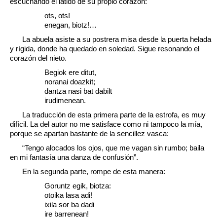
escuchando el latido de su propio corazón:
ots, ots!
enegan, biotz!…
La abuela asiste a su postrera misa desde la puerta helada
y rígida, donde ha quedado en soledad. Sigue resonando el
corazón del nieto.
Begiok ere ditut,
noranai doazkit;
dantza nasi bat dabilt
irudimenean.
La traducción de esta primera parte de la estrofa, es muy
difícil. La del autor no me satisface como ni tampoco la mía,
porque se apartan bastante de la sencillez vasca:
“Tengo alocados los ojos, que me vagan sin rumbo; baila
en mi fantasía una danza de confusión”.
En la segunda parte, rompe de esta manera:
Goruntz egik, biotza:
otoika lasa adi!
ixila sor ba dadi
ire barrenean!