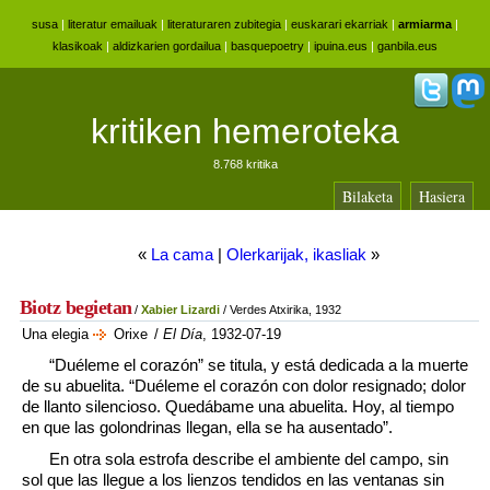
susa
|
literatur emailuak
|
literaturaren zubitegia
|
euskarari ekarriak
|
armiarma
|
klasikoak
|
aldizkarien gordailua
|
basquepoetry
|
ipuina.eus
|
ganbila.eus
kritiken hemeroteka
8.768 kritika
Bilaketa
Hasiera
«
La cama
|
Olerkarijak, ikasliak
»
Biotz begietan
/
Xabier Lizardi
/ Verdes Atxirika, 1932
Una elegia
Orixe
/
El Día
, 1932-07-19
“Duéleme el corazón” se titula, y está dedicada a la muerte
de su abuelita. “Duéleme el corazón con dolor resignado; dolor
de llanto silencioso. Quedábame una abuelita. Hoy, al tiempo
en que las golondrinas llegan, ella se ha ausentado”.
En otra sola estrofa describe el ambiente del campo, sin
sol que las llegue a los lienzos tendidos en las ventanas sin