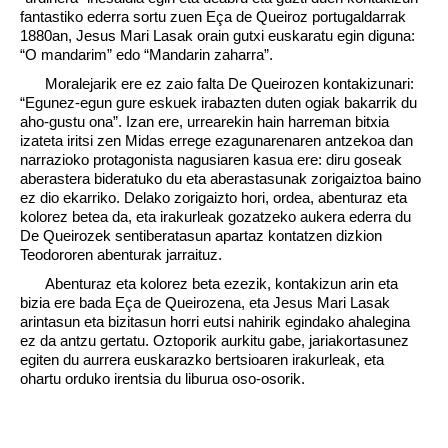
fantastiko ederra sortu zuen Eça de Queiroz portugaldarrak
1880an, Jesus Mari Lasak orain gutxi euskaratu egin diguna:
“O mandarim” edo “Mandarin zaharra”.
Moralejarik ere ez zaio falta De Queirozen kontakizunari:
“Egunez-egun gure eskuek irabazten duten ogiak bakarrik du
aho-gustu ona”. Izan ere, urrearekin hain harreman bitxia
izateta iritsi zen Midas errege ezagunarenaren antzekoa dan
narrazioko protagonista nagusiaren kasua ere: diru goseak
aberastera bideratuko du eta aberastasunak zorigaiztoa baino
ez dio ekarriko. Delako zorigaizto hori, ordea, abenturaz eta
kolorez betea da, eta irakurleak gozatzeko aukera ederra du
De Queirozek sentiberatasun apartaz kontatzen dizkion
Teodororen abenturak jarraituz.
Abenturaz eta kolorez beta ezezik, kontakizun arin eta
bizia ere bada Eça de Queirozena, eta Jesus Mari Lasak
arintasun eta bizitasun horri eutsi nahirik egindako ahalegina
ez da antzu gertatu. Oztoporik aurkitu gabe, jariakortasunez
egiten du aurrera euskarazko bertsioaren irakurleak, eta
ohartu orduko irentsia du liburua oso-osorik.