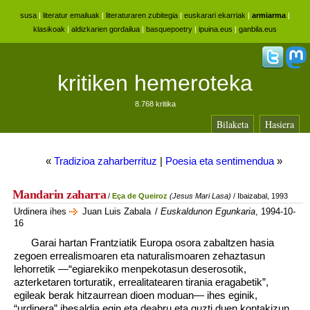
susa
|
literatur emailuak
|
literaturaren zubitegia
|
euskarari ekarriak
|
armiarma
|
klasikoak
|
aldizkarien gordailua
|
basquepoetry
|
ipuina.eus
|
ganbila.eus
kritiken hemeroteka
8.768 kritika
Bilaketa
Hasiera
«
Tradizioa zaharberrituz
|
Poesia eta sentimendua
»
Mandarin zaharra
/
Eça de Queiroz
(Jesus Mari Lasa)
/ Ibaizabal, 1993
Urdinera ihes
Juan Luis Zabala
/
Euskaldunon Egunkaria
, 1994-10-
16
Garai hartan Frantziatik Europa osora zabaltzen hasia
zegoen errealismoaren eta naturalismoaren zehaztasun
lehorretik —“egiarekiko menpekotasun deserosotik,
azterketaren torturatik, errealitatearen tirania eragabetik”,
egileak berak hitzaurrean dioen moduan— ihes eginik,
“urdinera” ihesaldia egin eta deabru eta guzti duen kontakizun