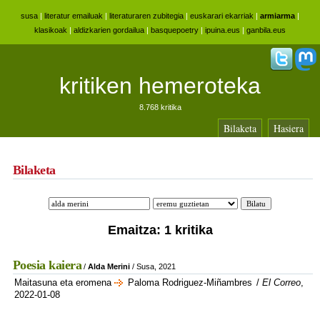
susa
|
literatur emailuak
|
literaturaren zubitegia
|
euskarari ekarriak
|
armiarma
|
klasikoak
|
aldizkarien gordailua
|
basquepoetry
|
ipuina.eus
|
ganbila.eus
kritiken hemeroteka
8.768 kritika
Bilaketa
Hasiera
Bilaketa
Emaitza: 1 kritika
Poesia kaiera
/
Alda Merini
/ Susa, 2021
Maitasuna eta eromena
Paloma Rodriguez-Miñambres
/
El Correo
,
2022-01-08