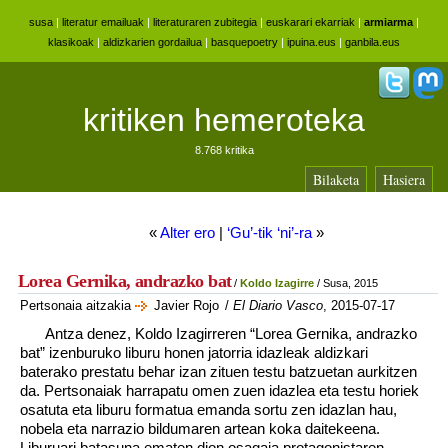
susa
|
literatur emailuak
|
literaturaren zubitegia
|
euskarari ekarriak
|
armiarma
|
klasikoak
|
aldizkarien gordailua
|
basquepoetry
|
ipuina.eus
|
ganbila.eus
kritiken hemeroteka
8.768 kritika
Bilaketa
Hasiera
«
Alter ero
|
‘Gu’-tik ‘ni’-ra
»
Lorea Gernika, andrazko bat
/
Koldo Izagirre
/ Susa, 2015
Pertsonaia aitzakia
Javier Rojo
/
El Diario Vasco
, 2015-07-17
Antza denez, Koldo Izagirreren “Lorea Gernika, andrazko
bat” izenburuko liburu honen jatorria idazleak aldizkari
baterako prestatu behar izan zituen testu batzuetan aurkitzen
da. Pertsonaiak harrapatu omen zuen idazlea eta testu horiek
osatuta eta liburu formatua emanda sortu zen idazlan hau,
nobela eta narrazio bildumaren artean koka daitekeena.
Liburuari batasuna ematen dion osagaia protagonistaren