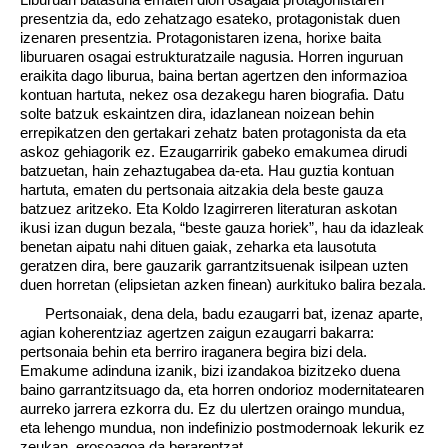
presentzia da, edo zehatzago esateko, protagonistak duen
izenaren presentzia. Protagonistaren izena, horixe baita
liburuaren osagai estrukturatzaile nagusia. Horren inguruan
eraikita dago liburua, baina bertan agertzen den informazioa
kontuan hartuta, nekez osa dezakegu haren biografia. Datu
solte batzuk eskaintzen dira, idazlanean noizean behin
errepikatzen den gertakari zehatz baten protagonista da eta
askoz gehiagorik ez. Ezaugarririk gabeko emakumea dirudi
batzuetan, hain zehaztugabea da-eta. Hau guztia kontuan
hartuta, ematen du pertsonaia aitzakia dela beste gauza
batzuez aritzeko. Eta Koldo Izagirreren literaturan askotan
ikusi izan dugun bezala, “beste gauza horiek”, hau da idazleak
benetan aipatu nahi dituen gaiak, zeharka eta lausotuta
geratzen dira, bere gauzarik garrantzitsuenak isilpean uzten
duen horretan (elipsietan azken finean) aurkituko balira bezala.
Pertsonaiak, dena dela, badu ezaugarri bat, izenaz aparte,
agian koherentziaz agertzen zaigun ezaugarri bakarra:
pertsonaia behin eta berriro iraganera begira bizi dela.
Emakume adinduna izanik, bizi izandakoa bizitzeko duena
baino garrantzitsuago da, eta horren ondorioz modernitatearen
aurreko jarrera ezkorra du. Ez du ulertzen oraingo mundua,
eta lehengo mundua, non indefinizio postmodernoak lekurik ez
zeukan, erosoagoa da berarentzat.