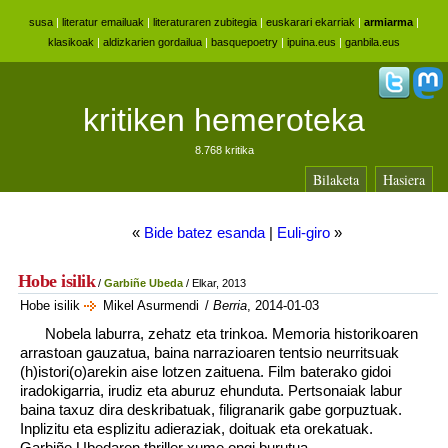
susa
|
literatur emailuak
|
literaturaren zubitegia
|
euskarari ekarriak
|
armiarma
|
klasikoak
|
aldizkarien gordailua
|
basquepoetry
|
ipuina.eus
|
ganbila.eus
kritiken hemeroteka
8.768 kritika
Bilaketa
Hasiera
«
Bide batez esanda
|
Euli-giro
»
Hobe isilik
/
Garbiñe Ubeda
/ Elkar, 2013
Hobe isilik
Mikel Asurmendi
/
Berria
, 2014-01-03
Nobela laburra, zehatz eta trinkoa. Memoria historikoaren
arrastoan gauzatua, baina narrazioaren tentsio neurritsuak
(h)istori(o)arekin aise lotzen zaituena. Film baterako gidoi
iradokigarria, irudiz eta aburuz ehunduta. Pertsonaiak labur
baina taxuz dira deskribatuak, filigranarik gabe gorpuztuak.
Inplizitu eta esplizitu adieraziak, doituak eta orekatuak.
Garbiñe Ubedaren thriller xume ongi burutua.