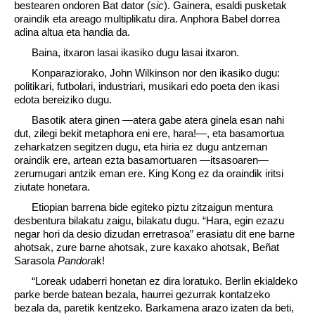
bestearen ondoren Bat dator (
sic
). Gainera, esaldi pusketak
oraindik eta areago multiplikatu dira. Anphora Babel dorrea
adina altua eta handia da.
Baina, itxaron lasai ikasiko dugu lasai itxaron.
Konparaziorako, John Wilkinson nor den ikasiko dugu:
politikari, futbolari, industriari, musikari edo poeta den ikasi
edota bereiziko dugu.
Basotik atera ginen —atera gabe atera ginela esan nahi
dut, zilegi bekit metaphora eni ere, hara!—, eta basamortua
zeharkatzen segitzen dugu, eta hiria ez dugu antzeman
oraindik ere, artean ezta basamortuaren —itsasoaren—
zerumugari antzik eman ere. King Kong ez da oraindik iritsi
ziutate honetara.
Etiopian barrena bide egiteko piztu zitzaigun mentura
desbentura bilakatu zaigu, bilakatu dugu. “Hara, egin ezazu
negar hori da desio dizudan erretrasoa” erasiatu dit ene barne
ahotsak, zure barne ahotsak, zure kaxako ahotsak, Beñat
Sarasola
Pandora
k!
“Loreak udaberri honetan ez dira loratuko. Berlin ekialdeko
parke berde batean bezala, haurrei gezurrak kontatzeko
bezala da, paretik kentzeko. Barkamena arazo izaten da beti,