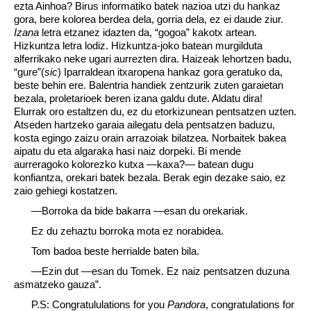
ezta Ainhoa? Birus informatiko batek nazioa utzi du hankaz
gora, bere kolorea berdea dela, gorria dela, ez ei daude ziur.
Izana
letra etzanez idazten da, “gogoa” kakotx artean.
Hizkuntza letra lodiz. Hizkuntza-joko batean murgilduta
alferrikako neke ugari aurrezten dira. Haizeak lehortzen badu,
“gure”(
sic
) Iparraldean itxaropena hankaz gora geratuko da,
beste behin ere. Balentria handiek zentzurik zuten garaietan
bezala, proletarioek beren izana galdu dute. Aldatu dira!
Elurrak oro estaltzen du, ez du etorkizunean pentsatzen uzten.
Atseden hartzeko garaia ailegatu dela pentsatzen baduzu,
kosta egingo zaizu orain arrazoiak bilatzea. Norbaitek bakea
aipatu du eta algaraka hasi naiz dorpeki. Bi mende
aurreragoko kolorezko kutxa —kaxa?— batean dugu
konfiantza, orekari batek bezala. Berak egin dezake saio, ez
zaio gehiegi kostatzen.
—Borroka da bide bakarra —esan du orekariak.
Ez du zehaztu borroka mota ez norabidea.
Tom badoa beste herrialde baten bila.
—Ezin dut —esan du Tomek. Ez naiz pentsatzen duzuna
asmatzeko gauza”.
P.S: Congratululations for you
Pandora
, congratulations for