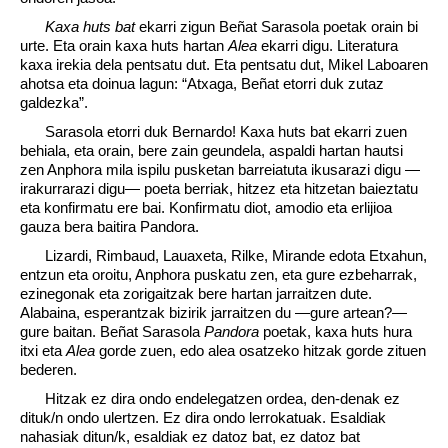
Kaxa huts bat
ekarri zigun Beñat Sarasola poetak orain bi
urte. Eta orain kaxa huts hartan
Alea
ekarri digu. Literatura
kaxa irekia dela pentsatu dut. Eta pentsatu dut, Mikel Laboaren
ahotsa eta doinua lagun: “Atxaga, Beñat etorri duk zutaz
galdezka”.
Sarasola etorri duk Bernardo! Kaxa huts bat ekarri zuen
behiala, eta orain, bere zain geundela, aspaldi hartan hautsi
zen Anphora mila ispilu pusketan barreiatuta ikusarazi digu —
irakurrarazi digu— poeta berriak, hitzez eta hitzetan baieztatu
eta konfirmatu ere bai. Konfirmatu diot, amodio eta erlijioa
gauza bera baitira Pandora.
Lizardi, Rimbaud, Lauaxeta, Rilke, Mirande edota Etxahun,
entzun eta oroitu, Anphora puskatu zen, eta gure ezbeharrak,
ezinegonak eta zorigaitzak bere hartan jarraitzen dute.
Alabaina, esperantzak bizirik jarraitzen du —gure artean?—
gure baitan. Beñat Sarasola
Pandora
poetak, kaxa huts hura
itxi eta
Alea
gorde zuen, edo alea osatzeko hitzak gorde zituen
bederen.
Hitzak ez dira ondo endelegatzen ordea, den-denak ez
dituk/n ondo ulertzen. Ez dira ondo lerrokatuak. Esaldiak
nahasiak ditun/k, esaldiak ez datoz bat, ez datoz bat