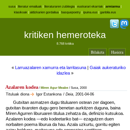
susa
|
literatur emailuak
|
literaturaren zubitegia
|
euskarari ekarriak
|
armiarma
|
klasikoak
|
aldizkarien gordailua
|
basquepoetry
|
ipuina.eus
|
ganbila.eus
kritiken hemeroteka
8.768 kritika
Bilaketa
Hasiera
«
Larruazalaren xamurra eta larritasuna
|
Gaiak aukeraturiko
idazlea
»
Azalaren kodea
/
Miren Agur Meabe
/ Susa, 2000
Tituluak diona
Igor Estankona
/
Deia
, 2001-04-06
Gutxitan asmatzen dugu tituluaren ostean zer dagoen,
gutxitan itxaroten dugu gero benetan aurkitzen duguna, baina
Miren Agurren liburuaren titulua zehatza da, definizio kutsukoa.
Azalaren kodea —edo kodeetariko bat— ezagutzen duen
norbaiten poema liburua da hau. Azala uzkurtu, gorritu egiten
zaigu beldurra, maitasuna edo egonezina sentitzen