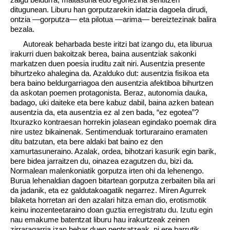
ditugunean. Liburu han gorputzarekin idatzia dagoela dirudi,
ontzia —gorputza— eta pilotua —arima— bereiztezinak balira
bezala.
Autoreak beharbada beste iritzi bat izango du, eta liburua
irakurri duen bakoitzak berea, baina ausentziak sakonki
markatzen duen poesia iruditu zait niri. Ausentzia presente
bihurtzeko ahalegina da. Azalduko dut: ausentzia fisikoa eta
bera baino beldurgarriagoa den ausentzia afektiboa bihurtzen
da askotan poemen protagonista. Beraz, autonomia dauka,
badago, uki daiteke eta bere kabuz dabil, baina azken batean
ausentzia da, eta ausentzia ez al zen bada, “ez egotea”?
Itxurazko kontraesan horrekin jolasean egindako poemak dira
nire ustez bikainenak. Sentimenduak torturaraino eramaten
ditu batzutan, eta bere aldaki bat baino ez den
xamurtasuneraino. Azalak, ordea, bihotzari kasurik egin barik,
bere bidea jarraitzen du, oinazea ezagutzen du, bizi da.
Normalean malenkoniatik gorputza irten ohi da lehenengo.
Burua lehenaldian dagoen bitartean gorputza zerbaiten bila ari
da jadanik, eta ez galdutakoagatik negarrez. Miren Agurrek
bilaketa horretan ari den azalari hitza eman dio, erotismotik
keinu inozenteetaraino doan guztia erregistratu du. Izutu egin
nau emakume batentzat liburu hau irakurtzeak zeinen
zirraragarria izan behar duen pentsatzeak, ni ere barrutik