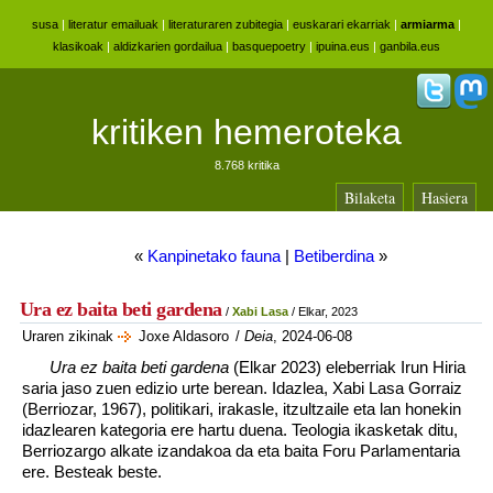
susa
|
literatur emailuak
|
literaturaren zubitegia
|
euskarari ekarriak
|
armiarma
|
klasikoak
|
aldizkarien gordailua
|
basquepoetry
|
ipuina.eus
|
ganbila.eus
kritiken hemeroteka
8.768 kritika
Bilaketa
Hasiera
«
Kanpinetako fauna
|
Betiberdina
»
Ura ez baita beti gardena
/
Xabi Lasa
/ Elkar, 2023
Uraren zikinak
Joxe Aldasoro
/
Deia
, 2024-06-08
Ura ez baita beti gardena
(Elkar 2023) eleberriak Irun Hiria
saria jaso zuen edizio urte berean. Idazlea, Xabi Lasa Gorraiz
(Berriozar, 1967), politikari, irakasle, itzultzaile eta lan honekin
idazlearen kategoria ere hartu duena. Teologia ikasketak ditu,
Berriozargo alkate izandakoa da eta baita Foru Parlamentaria
ere. Besteak beste.