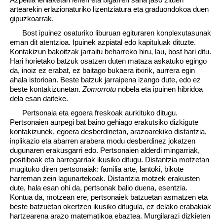
artearekin erlazionaturiko lizentziatura eta graduondokoa duen
gipuzkoarrak.
Bost ipuinez osaturiko liburuan egituraren konplexutasunak
eman dit atentzioa. Ipuinek azpiatal edo kapituluak dituzte.
Kontakizun bakoitzak jarraitu beharreko hiru, lau, bost hari ditu.
Hari horietako batzuk osatzen duten mataza askatuko egingo
da, inoiz ez erabat, ez baitago bukaera itxirik, aurrera egin
ahala istorioan. Beste batzuk jarraipena izango dute, edo ez
beste kontakizunetan.
Zomorrotu
nobela eta ipuinen hibridoa
dela esan daiteke.
Pertsonaia eta egoera freskoak aurkituko ditugu.
Pertsonaien aurpegi bat baino gehiago erakutsiko dizkigute
kontakizunek, egoera desberdinetan, arazoarekiko distantzia,
inplikazio eta abarren arabera modu desberdinez jokatzen
dugunaren erakusgarri edo. Pertsonaien alderdi mingarriak,
positiboak eta barregarriak ikusiko ditugu. Distantzia motzetan
mugituko diren pertsonaiak: familia arte, lantoki, bikote
harreman zein lagunartekoak. Distantzia motzek erakusten
dute, hala esan ohi da, pertsonak balio duena, esentzia.
Kontua da, motzean ere, pertsonaiek batzuetan asmatzen eta
beste batzuetan okertzen ikusiko ditugula, ez delako erabakiak
hartzearena arazo matematikoa ebaztea. Murgilarazi dizkieten