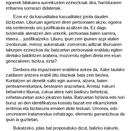
egoerek bilakaera aurreikusten ezinezkoak dira, harriduraren
irribarrea sorrarazi didatenak.
Ezer ez da kasualitatea kasualitatez josita dauden
bizitzetan. Liburuan agertzen diren pertsonaien akzio, egoera
eta sentimendu oro justifikatuta azaltzen da. Ez dago
txisteratik ateratzen den untxirik, pertsonaia baten sarrera,
irteera… justifikatzeko. Liburu, ipuin zein ipuinen azpi atalen
izenburuak, mimoz aukeratuak: zomorrotu aditzak liburuaren
laburpen ezinezkoa da: batzuetan pertsonaiak eraldatu egiten
direlako baldintzen arabera, mozorrotu egiten direla ere esan
genezakeen; bizitza, ezta?
Denbora eta espazioaren erabilera askea da. Xake taulako
zaldiaren antzera erabili ditu idazleak bata zein bestea.
Kontatzen ari denetik salto egin aurrera, atzera, baten
pentsamenduetara, bestearen arazoetara. Arretaz irakurri
beharreko liburua, zukua atera nahi badiozu behintzat,
xehetasunetan asko jokatzen baita. Batzuetan hizlaria edo nori
buruz ari den identifikatzea kostatu bazait ere elkarrizketek
erritmoa eta bizitasuna ematen diote testuari. Umorea, edo
umorearen tratamendua zehatzago, elementu garrantzitsua da
ipuin ia guztietan.
Bukatzeko, jolas bat proposatuko dizut, balizko irakurle,