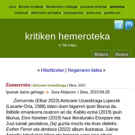
susa
|
literatur emailuak
|
literaturaren zubitegia
|
euskarari ekarriak
|
armiarma
|
klasikoak
|
aldizkarien gordailua
|
basquepoetry
|
ipuina.eus
|
ganbila.eus
kritiken hemeroteka
8.768 kritika
Bilaketa
Hasiera
«
Hilartitzetan
|
Negarraren bidea
»
Zomorrotu
/
Aintzane Usandizaga
/ Elkar, 2023
Ipuinak baino gehiago
Joxe Aldasoro
/
Deia
, 2023-04-29
Zomorrotu
(Elkar 2023) Aintzane Usandizaga Lopezek
(Lasarte-Oria, 1988) idatzi duen bigarren ipuin liburua da.
Ibilbide emankorra osatzen ari da:
Kabitu ezina
(2019) ipuin
liburua,
Etxe honetan
(2019) haur literaturako Etxepare eta
Juul sariak jasotakoa,
(Ia) guztia moztu eta itsas daiteke.
Esther Ferrer eta denbora
(2022) album ilustratua. Julene
Azpeitia lehiaketari lehen eta bigarren saria jaso zituen