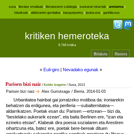
susa
|
literatur emailuak
|
literaturaren zubitegia
|
euskarari ekarriak
|
armiarma
|
klasikoak
|
aldizkarien gordailua
|
basquepoetry
|
ipuina.eus
|
ganbila.eus
kritiken hemeroteka
8.768 kritika
Bilaketa
Hasiera
«
Euli-giro
|
Nevadako egunak
»
Parisen bizi naiz
/
Koldo Izagirre
/ Susa, 2013
Parisen bizi naiz
Alex Gurrutxaga
/
Berria
, 2014-01-03
Urbanitatea hainbat gai jorratzeko motiboa da: ironiarekin
behatzen da erdigunea, eta periferia —subalternitatea—
aldarrikatzen. Poetak esan du: Parisen —ertzean— bizi da,
“bestelako aukerarik ezean”, eta baita Berlinen ere, “izan eta
ezineko etsian”. Klabeak dira poesia sozialaren eta Arestiren
oihartzuna eta, batez ere, poetak bere-bereak dituen
errekurtsoak: sakoneko poetika sendoak goratzen du liburua.